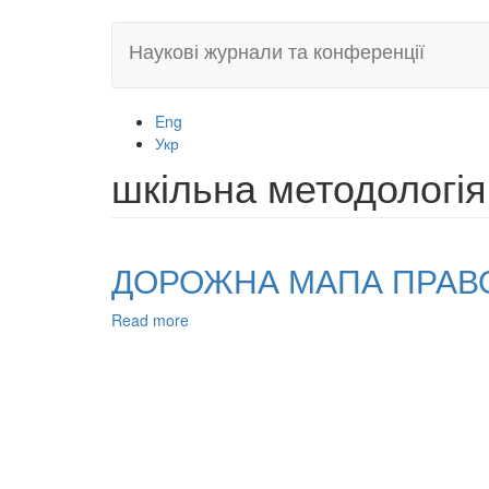
Skip
Наукові журнали та конференції
to
main
content
Eng
Укр
шкільна методологія
ДОРОЖНА МАПА ПРАВО
Read more
about
ДОРОЖНА
МАПА
ПРАВОВОЇ
МЕТОДОЛОГІЇ
НАУКОВЦЯ