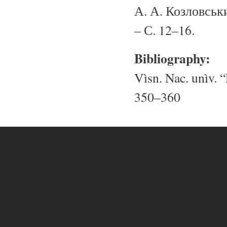
А. А. Козловськи
– С. 12–16.
Bibliography:
Vìsn. Nac. unìv. “
350–360