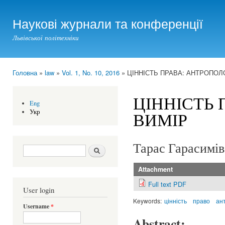
Ski
mai
Наукові журнали та конференції
con
Львівської політехніки
Головна
»
law
»
Vol. 1, No. 10, 2016
» ЦІННІСТЬ ПРАВА: АНТРОПОЛ
You are here
ЦІННІСТЬ
Eng
Укр
ВИМІР
Тарас Гарасимі
Search form
Шукати
Attachment
Full text PDF
User login
Keywords:
цінність
право
ан
Username
*
Abstract: