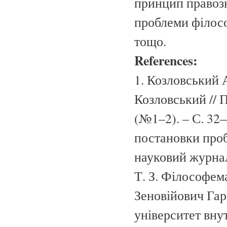
принцип правозн
проблеми філосо
тощо.
References:
1. Козловський 
Козловський // П
(№1–2). – С. 32–
постановки пробл
науковий журнал.
Т. З. Філософема
Зеновійович Гар
університет внут