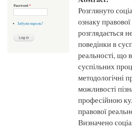
Password
*
Розглянуто соці
ознаку правової 
Забули пароль?
розглядається н
поведінки в сусп
реальності, що 
суспільних проц
методологічні п
можливості пізна
професійною ку
правової реально
Визначено соціа