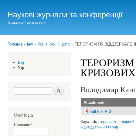
Ski
mai
Наукові журнали та конференції
con
Львівської політехніки
Головна
»
law
»
Vol. 1, No. 7, 2015
» ТЕРОРИЗМ ЯК ВІДДЗЕРКАЛЕНН
You are here
ТЕРОРИЗМ
Eng
Укр
КРИЗОВИХ
Володимир Канц
Search form
Шукати
Attachment
Full text PDF
User login
Keywords:
тероризм
ядерний 
Username
*
індивідуальний терор