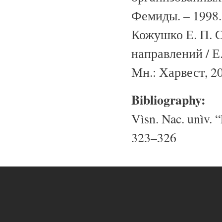
Фемиды. – 1998. 
Кожушко Е. П. 
направлений / Е.
Мн.: Харвест, 20
Bibliography:
Vìsn. Nac. unìv. “
323–326