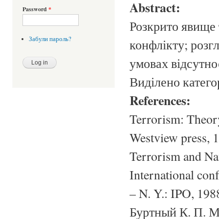
Abstract:
Password
*
Розкрито явище т
Забули пароль?
конфлікту; розгл
умовах відсутно
Виділено катего
References:
Terrorism: Theory
Westview press, 1
Terrorism and Nat
International con
– N. Y.: IPO, 198
Буртный К. П. М