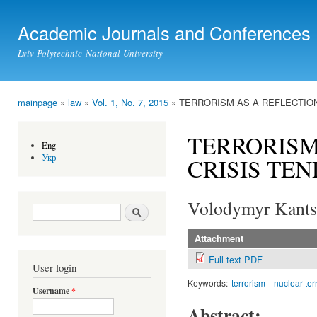
Ski
mai
Academic Journals and Conferences
con
Lviv Polytechnic National University
mainpage
»
law
»
Vol. 1, No. 7, 2015
» TERRORISM AS A REFLECTION
You are here
TERRORISM
Eng
Укр
CRISIS TEN
Volodymyr Kants
Search form
Search
Attachment
Full text PDF
User login
Keywords:
terrorism
nuclear ter
Username
*
Abstract: