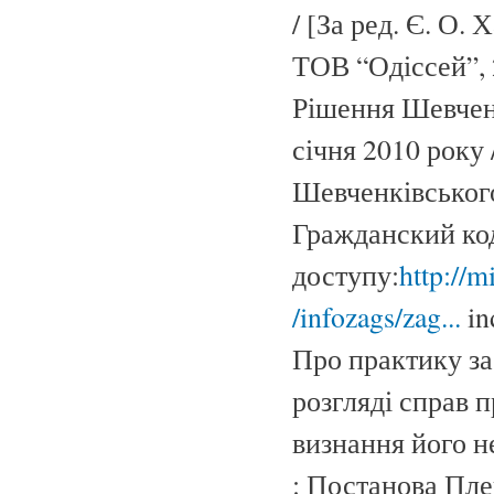
/ [За ред. Є. О. 
ТОВ “Одіссей”, 2
Рішення Шевченк
січня 2010 року 
Шевченківського
Гражданский код
доступу:
http://m
/infozags/zag...
in
Про практику за
розгляді справ 
визнання його н
: Постанова Пле