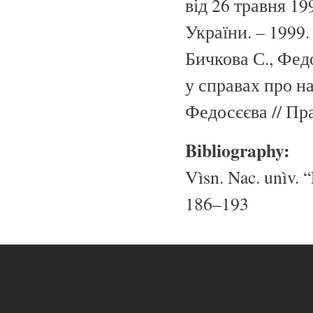
від 26 травня 19
України. – 1999.
Бичкова С., Фед
у справах про н
Федосєєва // Пра
Bibliography:
Vìsn. Nac. unìv. “
186–193