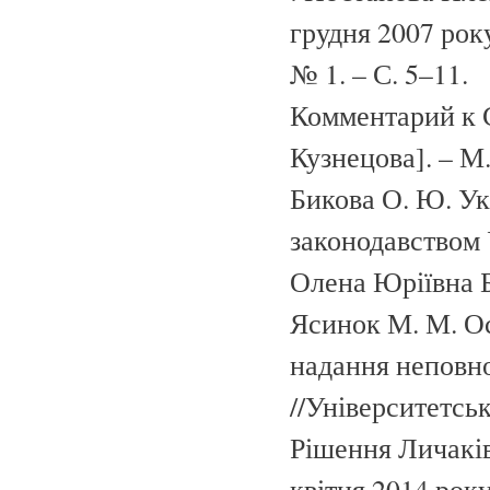
грудня 2007 року
№ 1. – С. 5–11.
Комментарий к С
Кузнецова]. – М.
Бикова О. Ю. Ук
законодавством У
Олена Юріївна Би
Ясинок М. М. Ос
надання неповно
//Університетськ
Рішення Личаків
квітня 2014 року