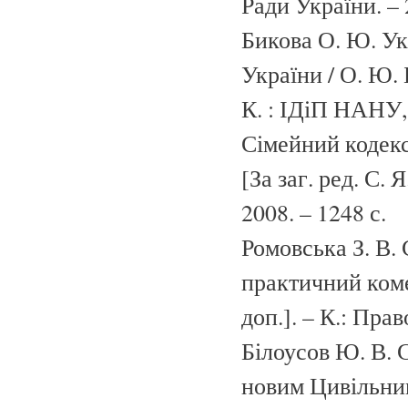
Ради України. – 
Бикова О. Ю. У
України / О. Ю. 
К. : ІДіП НАНУ, 
Сімейний кодекс
[За заг. ред. С.
2008. – 1248 с.
Ромовська З. В.
практичний комен
доп.]. – К.: Прав
Білоусов Ю. В. 
новим Цивільни