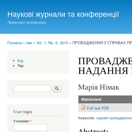
Ski
mai
Наукові журнали та конференції
con
Львівської політехніки
Головна
»
law
»
Vol. 1, No. 6, 2015
» ПРОВАДЖЕННЯ У СПРАВАХ П
You are here
ПРОВАДЖЕ
Eng
Укр
НАДАННЯ 
Марія Німак
Search form
Шукати
Attachment
Full text PDF
User login
Keywords:
окреме провадження
Username
*
Abstract: