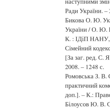
наступними змін
Ради України. – 
Бикова О. Ю. У
України / О. Ю. 
К. : ІДіП НАНУ, 
Сімейний кодекс
[За заг. ред. С.
2008. – 1248 с.
Ромовська З. В.
практичний комен
доп.]. – К.: Прав
Білоусов Ю. В. 