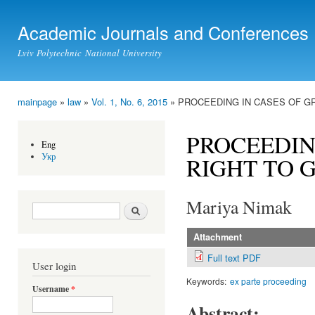
Ski
mai
Academic Journals and Conferences
con
Lviv Polytechnic National University
mainpage
»
law
»
Vol. 1, No. 6, 2015
» PROCEEDING IN CASES OF G
You are here
PROCEEDIN
Eng
Укр
RIGHT TO 
Mariya Nimak
Search form
Search
Attachment
Full text PDF
User login
Keywords:
ex parte proceeding
Username
*
Abstract: