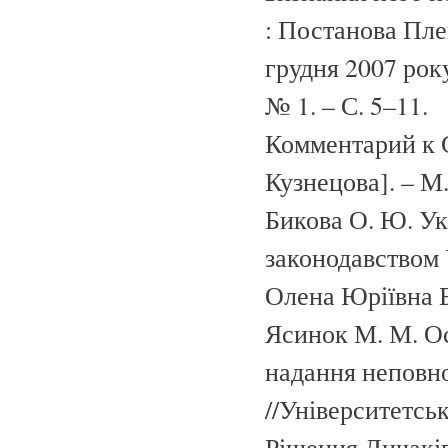
: Постанова Пле
грудня 2007 року
№ 1. – С. 5–11.
Комментарий к С
Кузнецова]. – М.
Бикова О. Ю. Ук
законодавством У
Олена Юріївна Би
Ясинок М. М. Ос
надання неповно
//Університетськ
Рішення Личаків