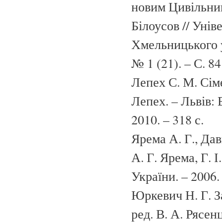
новим Цивільни
Білоусов // Унів
Хмельницького у
№ 1 (21). – С. 84
Лепех С. М. Сіме
Лепех. – Львів:
2010. – 318 с.
Ярема А. Г., Дав
А. Г. Ярема, Г. 
України. – 2006.
Юркевич Н. Г. З
ред. В. А. Рясен