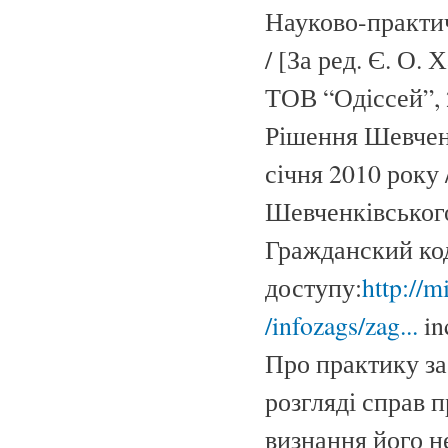
Науково-практи
/ [За ред. Є. О. 
ТОВ “Одіссей”, 2
Рішення Шевченк
січня 2010 року 
Шевченківського
Гражданский код
доступу:
http://m
/infozags/zag...
in
Про практику за
розгляді справ 
визнання його н