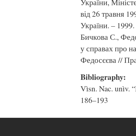
України, Мініст
від 26 травня 19
України. – 1999.
Бичкова С., Фед
у справах про н
Федосєєва // Пра
Bibliography:
Vìsn. Nac. unìv. “
186–193