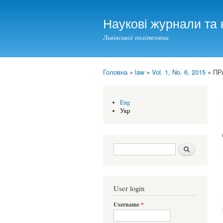
Наукові журнали та 
Львівської політехніки
Головна
»
law
»
Vol. 1, No. 6, 2015
» ПР
You are here
Eng
Укр
Search form
Шукати
User login
Username
*