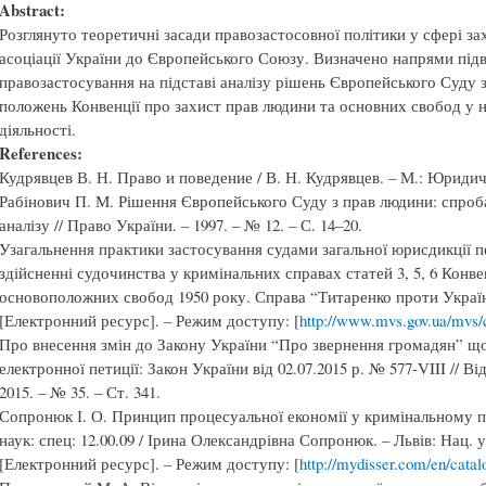
Abstract:
Розглянуто теоретичні засади правозастосовної політики у сфері за
асоціації України до Європейського Союзу. Визначено напрями під
правозастосування на підставі аналізу рішень Європейського Суду
положень Конвенції про захист прав людини та основних свобод у н
діяльності.
References:
Кудрявцев В. Н. Право и поведение / В. Н. Кудрявцев. – М.: Юридичес
Рабінович П. М. Рішення Європейського Суду з прав людини: спро
аналізу // Право України. – 1997. – № 12. – С. 14–20.
Узагальнення практики застосування судами загальної юрисдикції п
здійсненні судочинства у кримінальних справах статей 3, 5, 6 Конве
основоположних свобод 1950 року. Справа “Титаренко проти України
[Електронний ресурс]. – Режим доступу: [
http://www.mvs.gov.ua/mvs/c
Про внесення змін до Закону України “Про звернення громадян” щ
електронної петиції: Закон України від 02.07.2015 р. № 577-VIII // В
2015. – № 35. – Ст. 341.
Сопронюк І. О. Принцип процесуальної економії у кримінальному пр
наук: спец: 12.00.09 / Ірина Олександрівна Сопронюк. – Львів: Нац. ун
[Електронний ресурс]. – Режим доступу: [
http://mydisser.com/en/catal