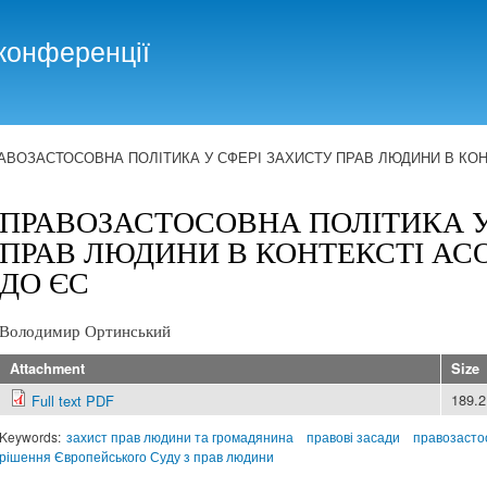
Skip to
main
конференції
content
АВОЗАСТОСОВНА ПОЛІТИКА У СФЕРІ ЗАХИСТУ ПРАВ ЛЮДИНИ В КОНТ
ПРАВОЗАСТОСОВНА ПОЛІТИКА У
ПРАВ ЛЮДИНИ В КОНТЕКСТІ АСО
ДО ЄС
Володимир Ортинський
Attachment
Size
189.
Full text PDF
Keywords:
захист прав людини та громадянина
правові засади
правозасто
рішення Європейського Суду з прав людини