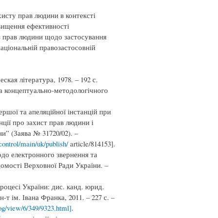
хисту прав людини в контексті
вищення ефективності
 з прав людини щодо застосування
аціональній правозастосовній
кая література, 1978. – 192 с.
ба концептуально-методологічного
ершої та апеляційної інстанцій при
нції про захист прав людини і
” (Заява № 31720/02). –
ontrol/main/uk/publish/
article/814153].
одо електронного звернення та
ідомості Верховної Ради України. –
оцесі України: дис. канд. юрид.
-т ім. Івана Франка, 2011. – 227 с. –
og/view/6/349/9323.html]
.