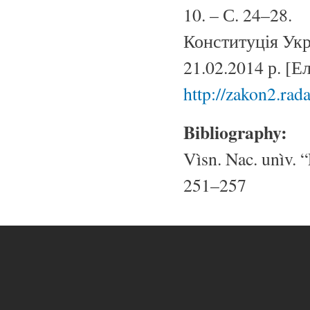
10. – С. 24–28.
Конституція Украї
21.02.2014 р. [
http://zakon2.rad
Bibliography:
Vìsn. Nac. unìv. “
251–257