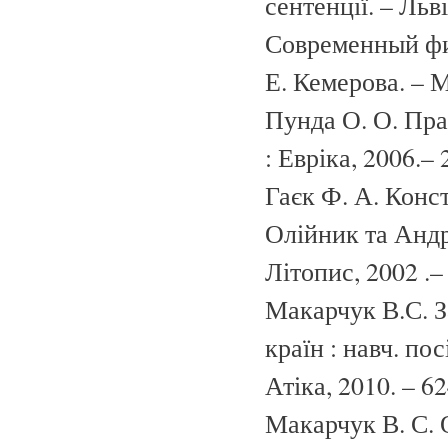
сентенції. – Льві
Современный фил
Е. Кемерова. – М
Пунда О. О. Прав
: Евріка, 2006.– 
Гаєк Ф. А. Конс
Олійник та Андрі
Літопис, 2002 .– 
Макарчук В.С. З
країн : навч. пос
Атіка, 2010. – 62
Макарчук В. С. 