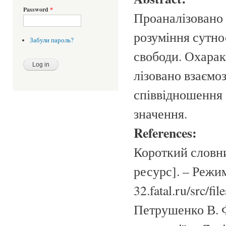
Password
*
Проаналізовано
розуміння сутно
Забули пароль?
свободи. Охарак
лізовано взаємоз
співвідношення “
значення.
References:
Короткий словни
ресурс]. – Режи
32.fatal.ru/src/f
Петрушенко В. Ф