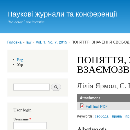
Ski
mai
Наукові журнали та конференції
con
Львівської політехніки
Головна
»
law
»
Vol. 1, No. 7, 2015
» ПОНЯТТЯ, ЗНАЧЕННЯ СВОБОДИ
You are here
ПОНЯТТЯ, 
Eng
Укр
ВЗАЄМОЗВ
Лілія Ярмол, С.
Search form
Шукати
Attachment
Full text PDF
User login
Keywords:
свобода
права
пр
Username
*
Abstract: