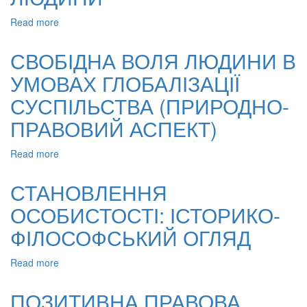
УКРАЇНСЬКОГО
Read more
about
НАРОДУ
ФІЛОСОФСЬКО-
(ДО
ПРАВОВЕ
160-
СВОБІДНА ВОЛЯ ЛЮДИНИ В
РОЗУМІННЯ
РІЧЧЯ
УМОВАХ ГЛОБАЛІЗАЦІЇ
СВОБОДИ
ВІД
ЛЮДИНИ
ДНЯ
СУСПІЛЬСТВА (ПРИРОДНО-
НАРОДЖЕННЯ
І.
ПРАВОВИЙ АСПЕКТ)
Я.
ФРАНКА)
Read more
about
СВОБІДНА
ВОЛЯ
СТАНОВЛЕННЯ
ЛЮДИНИ
ОСОБИСТОСТІ: ІСТОРИКО-
В
УМОВАХ
ФІЛОСОФСЬКИЙ ОГЛЯД
ГЛОБАЛІЗАЦІЇ
СУСПІЛЬСТВА
Read more
about
(ПРИРОДНО-
СТАНОВЛЕННЯ
ПРАВОВИЙ
ОСОБИСТОСТІ:
АСПЕКТ)
ПОЗИТИВНА ПРАВОВА
ІСТОРИКО-