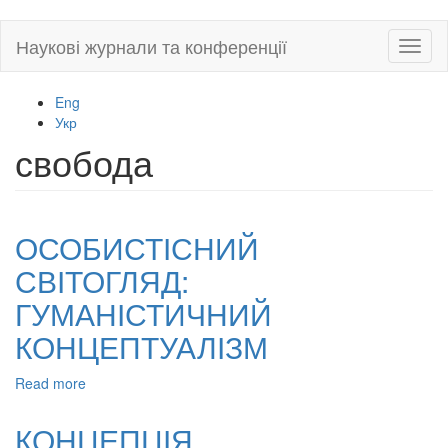
Skip
Наукові журнали та конференції
Toggl
to
naviga
main
content
Eng
Укр
свобода
ОСОБИСТІСНИЙ
СВІТОГЛЯД:
ГУМАНІСТИЧНИЙ
КОНЦЕПТУАЛІЗМ
Read more
about
ОСОБИСТІСНИЙ
СВІТОГЛЯД:
КОНЦЕПЦІЯ
ГУМАНІСТИЧНИЙ