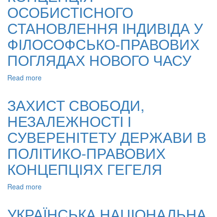
ОСОБИСТІСНОГО
КОНЦЕПТУАЛІЗМ
СТАНОВЛЕННЯ ІНДИВІДА У
ФІЛОСОФСЬКО-ПРАВОВИХ
ПОГЛЯДАХ НОВОГО ЧАСУ
Read more
about
КОНЦЕПЦІЯ
ОСОБИСТІСНОГО
ЗАХИСТ СВОБОДИ,
СТАНОВЛЕННЯ
НЕЗАЛЕЖНОСТІ І
ІНДИВІДА
У
СУВЕРЕНІТЕТУ ДЕРЖАВИ В
ФІЛОСОФСЬКО-
ПРАВОВИХ
ПОЛІТИКО-ПРАВОВИХ
ПОГЛЯДАХ
КОНЦЕПЦІЯХ ГЕГЕЛЯ
НОВОГО
ЧАСУ
Read more
about
ЗАХИСТ
СВОБОДИ,
УКРАЇНСЬКА НАЦІОНАЛЬНА
НЕЗАЛЕЖНОСТІ