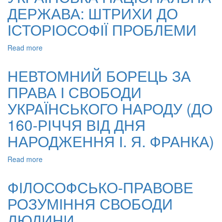
ДЕРЖАВА: ШТРИХИ ДО
І
СУВЕРЕНІТЕТУ
ІСТОРІОСОФІЇ ПРОБЛЕМИ
ДЕРЖАВИ
В
Read more
about
ПОЛІТИКО-
УКРАЇНСЬКА
ПРАВОВИХ
НАЦІОНАЛЬНА
КОНЦЕПЦІЯХ
НЕВТОМНИЙ БОРЕЦЬ ЗА
ДЕРЖАВА:
ГЕГЕЛЯ
ПРАВА І СВОБОДИ
ШТРИХИ
ДО
УКРАЇНСЬКОГО НАРОДУ (ДО
ІСТОРІОСОФІЇ
ПРОБЛЕМИ
160-РІЧЧЯ ВІД ДНЯ
НАРОДЖЕННЯ І. Я. ФРАНКА)
Read more
about
НЕВТОМНИЙ
БОРЕЦЬ
ФІЛОСОФСЬКО-ПРАВОВЕ
ЗА
РОЗУМІННЯ СВОБОДИ
ПРАВА
І
ЛЮДИНИ
СВОБОДИ