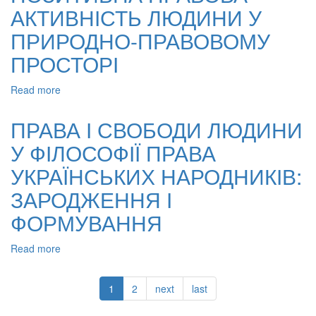
АКТИВНІСТЬ ЛЮДИНИ У
ФІЛОСОФСЬКИЙ
ОГЛЯД
ПРИРОДНО-ПРАВОВОМУ
ПРОСТОРІ
Read more
about
ПОЗИТИВНА
ПРАВОВА
ПРАВА І СВОБОДИ ЛЮДИНИ
АКТИВНІСТЬ
У ФІЛОСОФІЇ ПРАВА
ЛЮДИНИ
У
УКРАЇНСЬКИХ НАРОДНИКІВ:
ПРИРОДНО-
ПРАВОВОМУ
ЗАРОДЖЕННЯ І
ПРОСТОРІ
ФОРМУВАННЯ
Read more
about
ПРАВА
І
1
2
next
last
СВОБОДИ
ЛЮДИНИ