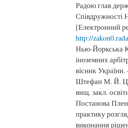
Радою глав держ
Співдружності Н
[Електронний ре
http://zakon0.ra
Нью-Йоркська К
іноземних арбітр
вісник України. 
Штефан М. Й. Ци
вищ. закл. освіти
Постанова Плену
практику розгля
виконання рішень