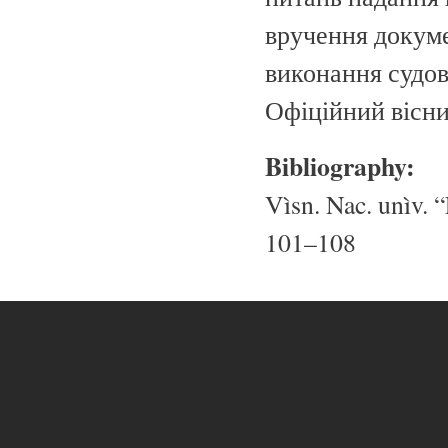
вручення докуме
виконання судови
Офіційний вісник
Bibliography:
Vìsn. Nac. unìv. “
101–108