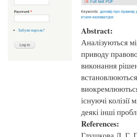
Full text PDF
Keywords:
договір про правову
Password
*
етапи екзекватури
Abstract:
Забули пароль?
Аналізуються мі
приводу правово
виконання рішен
встановлюються 
виокремлюються 
існуючі колізії
деякі інші пробл
References:
Глушкова Д. Г. 