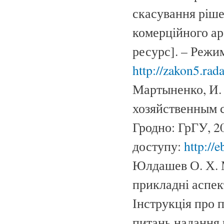
скасування ріше
комерційного ар
ресурс]. – Режи
http://zakon5.ra
Мартыненко, И. 
хозяйственным с
Гродно: ГрГУ, 2
доступу:
http://
Юлдашев О. Х. М
прикладні аспект
Інструкція про 
питань надання 