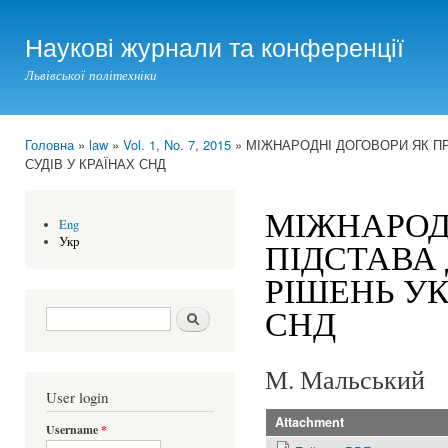
Ski
mai
Наукові журнали та конференції
con
Львівської політехніки
Головна
»
law
»
Vol. 1, No. 7, 2015
» МІЖНАРОДНІ ДОГОВОРИ ЯК П
You are here
СУДІВ У КРАЇНАХ СНД
МІЖНАРОД
Eng
Укр
ПІДСТАВА
РІШЕНЬ УК
СНД
Search form
Шукати
М. Мальський
User login
Attachment
Username
*