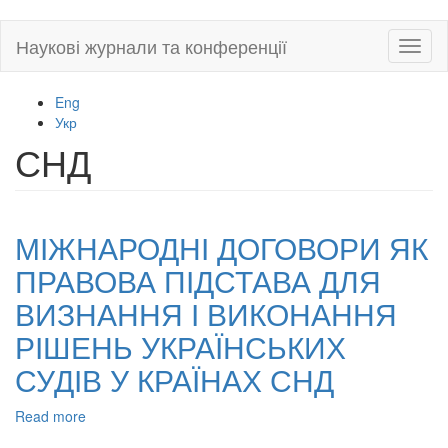
Skip
Наукові журнали та конференції
Toggl
to
naviga
main
content
Eng
Укр
СНД
МІЖНАРОДНІ ДОГОВОРИ ЯК
ПРАВОВА ПІДСТАВА ДЛЯ
ВИЗНАННЯ І ВИКОНАННЯ
РІШЕНЬ УКРАЇНСЬКИХ
СУДІВ У КРАЇНАХ СНД
Read more
about
МІЖНАРОДНІ