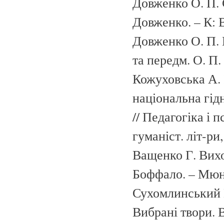
Довженко О. П. 
Довженко. – К: В
Довженко О. П. В
та передм. О. П.
Кожуховська А. 
національна гід
// Педагогіка і п
гуманіст. літ-ри,
Ващенко Г. Вихов
Боффало. – Мюнх
Сухомлинський 
Вибрані твори. В