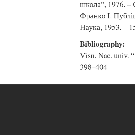
школа”, 1976. – 
Франко І. Публіц
Наука, 1953. – 15
Bibliography:
Vìsn. Nac. unìv. “
398–404