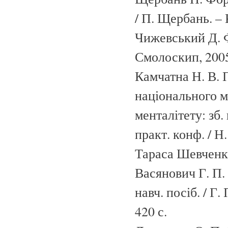
/ П. Щербань. – 
Чижевський Д. Ф
Смолоскип, 2005.
Камчатна Н. В. 
національного м
менталітету: зб.
практ. конф. / Н
Тараса Шевченка
Васянович Г. П. 
навч. посіб. / Г.
420 с.