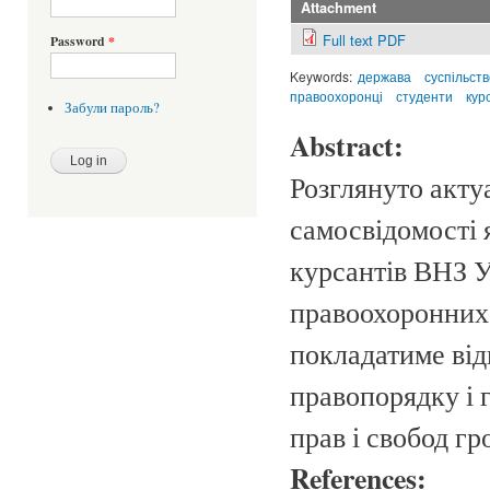
Attachment
Full text PDF
Password
*
Keywords:
держава
суспільств
правоохоронці
студенти
кур
Забули пароль?
Abstract:
Розглянуто акту
самосвідомості 
курсантів ВНЗ У
правоохоронних 
покладатиме від
правопорядку і 
прав і свобод г
References: