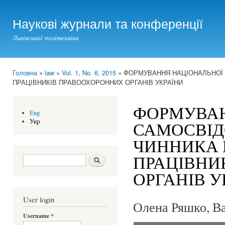
Ski
mai
Наукові журнали та конференції
con
Львівської політехніки
Головна
»
law
»
Vol. 1, No. 6, 2015
» ФОРМУВАННЯ НАЦІОНАЛЬНОЇ 
You are here
ПРАЦІВНИКІВ ПРАВООХОРОННИХ ОРГАНІВ УКРАЇНИ
ФОРМУВАН
Eng
Укр
САМОСВІД
ЧИННИКА 
ПРАЦІВНИ
Search form
Шукати
ОРГАНІВ У
User login
Олена Ряшко, В
Username
*