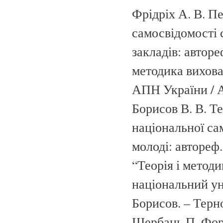
Фрідріх А. В. П
самосвідомості 
закладів: авторе
методика вихова
АПН України / А.
Борисов В. В. Т
національної са
молоді: автореф. 
“Теорія і метод
національний ун
Борисов. – Терно
Щербань П. Форм