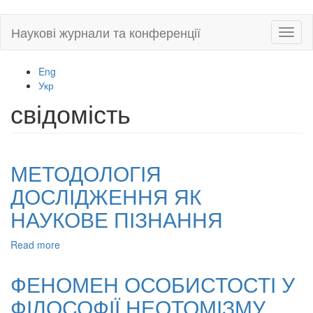
Skip
Наукові журнали та конференції
Toggl
to
naviga
main
content
Eng
Укр
свідомість
МЕТОДОЛОГІЯ
ДОСЛІДЖЕННЯ ЯК
НАУКОВЕ ПІЗНАННЯ
Read more
about
МЕТОДОЛОГІЯ
ДОСЛІДЖЕННЯ
ФЕНОМЕН ОСОБИСТОСТІ У
ЯК
ФІЛОСОФІЇ НЕОТОМІЗМУ
НАУКОВЕ