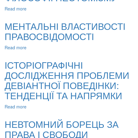
ПІЗНАННЯ
Read more
about
ФЕНОМЕН
ОСОБИСТОСТІ
МЕНТАЛЬНІ ВЛАСТИВОСТІ
У
ПРАВОСВІДОМОСТІ
ФІЛОСОФІЇ
НЕОТОМІЗМУ
Read more
about
МЕНТАЛЬНІ
ВЛАСТИВОСТІ
ІСТОРІОГРАФІЧНІ
ПРАВОСВІДОМОСТІ
ДОСЛІДЖЕННЯ ПРОБЛЕМИ
ДЕВІАНТНОЇ ПОВЕДІНКИ:
ТЕНДЕНЦІЇ ТА НАПРЯМКИ
Read more
about
ІСТОРІОГРАФІЧНІ
ДОСЛІДЖЕННЯ
НЕВТОМНИЙ БОРЕЦЬ ЗА
ПРОБЛЕМИ
ПРАВА І СВОБОДИ
ДЕВІАНТНОЇ
ПОВЕДІНКИ: