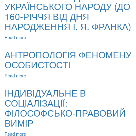
УКРАЇНСЬКОГО НАРОДУ (ДО
ТЕНДЕНЦІЇ
ТА
160-РІЧЧЯ ВІД ДНЯ
НАПРЯМКИ
НАРОДЖЕННЯ І. Я. ФРАНКА)
Read more
about
НЕВТОМНИЙ
БОРЕЦЬ
АНТРОПОЛОГІЯ ФЕНОМЕНУ
ЗА
ОСОБИСТОСТІ
ПРАВА
І
СВОБОДИ
Read more
about
УКРАЇНСЬКОГО
АНТРОПОЛОГІЯ
НАРОДУ
ФЕНОМЕНУ
ІНДИВІДУАЛЬНЕ В
(ДО
ОСОБИСТОСТІ
160-
СОЦІАЛІЗАЦІЇ:
РІЧЧЯ
ФІЛОСОФСЬКО-ПРАВОВИЙ
ВІД
ДНЯ
ВИМІР
НАРОДЖЕННЯ
І.
Read more
about
Я.