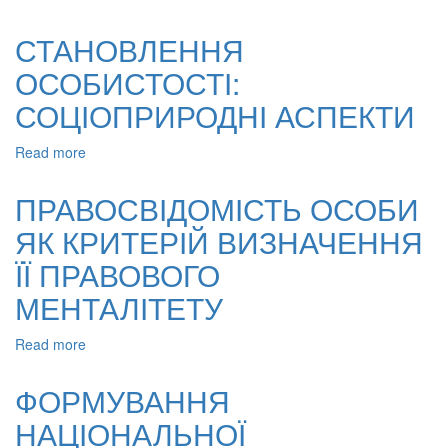
ІНДИВІДУАЛЬНЕ
ФРАНКА)
В
СТАНОВЛЕННЯ
СОЦІАЛІЗАЦІЇ:
ОСОБИСТОСТІ:
ФІЛОСОФСЬКО-
ПРАВОВИЙ
СОЦІОПРИРОДНІ АСПЕКТИ
ВИМІР
Read more
about
СТАНОВЛЕННЯ
ОСОБИСТОСТІ:
ПРАВОСВІДОМІСТЬ ОСОБИ
СОЦІОПРИРОДНІ
ЯК КРИТЕРІЙ ВИЗНАЧЕННЯ
АСПЕКТИ
ЇЇ ПРАВОВОГО
МЕНТАЛІТЕТУ
Read more
about
ПРАВОСВІДОМІСТЬ
ОСОБИ
ФОРМУВАННЯ
ЯК
НАЦІОНАЛЬНОЇ
КРИТЕРІЙ
ВИЗНАЧЕННЯ