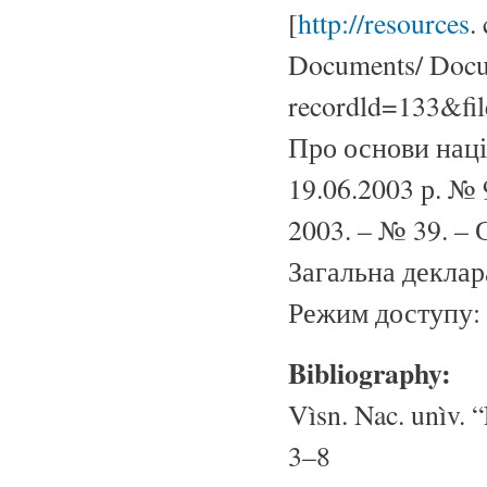
[
http://resources
.
Documents/ Docu
recordld=133&fi
Про основи наці
19.06.2003 р. № 
2003. – № 39. – С
Загальна деклар
Режим доступу: 
Bibliography:
Vìsn. Nac. unìv. “
3–8