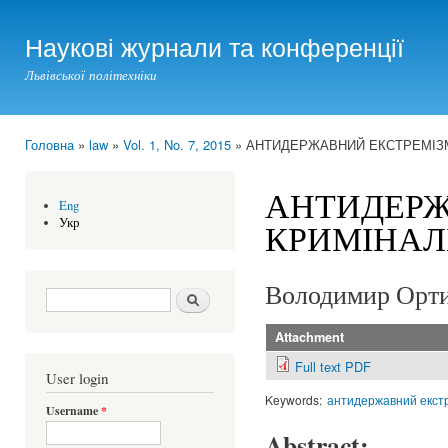
Ski
mai
Наукові журнали та конференції
con
Львівської політехніки
Головна
»
law
»
Vol. 1, No. 7, 2015
» АНТИДЕРЖАВНИЙ ЕКСТРЕМІЗМ
You are here
АНТИДЕРЖ
Eng
Укр
КРИМІНАЛ
Володимир Орт
Search form
Шукати
Attachment
Full text PDF
User login
Keywords:
антидержавний екст
Username
*
Abstract: