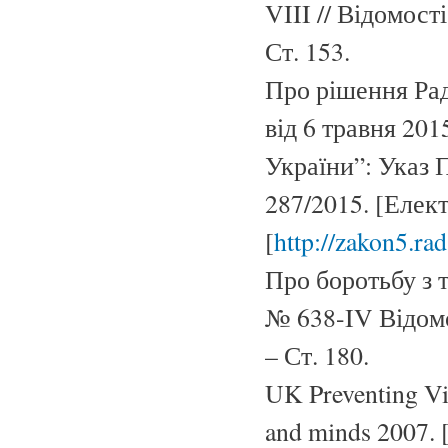
VIII // Відомост
Ст. 153.
Про рішення Рад
від 6 травня 20
України”: Указ 
287/2015. [Елек
[
http://zakon5.ra
Про боротьбу з т
№ 638-IV Відомо
– Ст. 180.
UK Preventing Vi
and minds 2007.