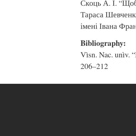
Скоць А. І. “Що
Тараса Шевченка
імені Івана Фран
Bibliography:
Vìsn. Nac. unìv. “
206–212