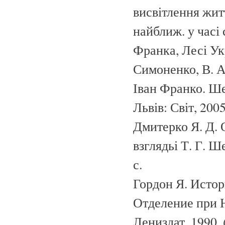
висвітлення житт
найближ. у часі 
Франка, Лесі Укра
Симоненко, В. А.
Іван Франко. Шев
Львів: Світ, 2005
Дмитерко Я. Д.
взглядьі Т. Г. Ш
с.
Гордон Я. Истори
Отделение при Н
Лениздат, 1990.