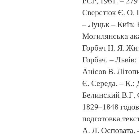
РСР, 1961. – 279 
Сверстюк Є. О. 
– Луцьк – Київ
Могилянська акад
Горбач Н. Я. Жит
Горбач. – Львів:
Анісов В. Літопи
Є. Середа. – К.: 
Белинский В.Г. 
1829–1848 годов.
подготовка текст
А. Л. Осповата. –