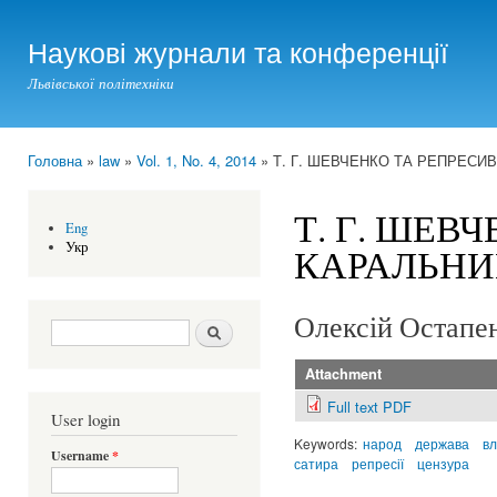
Ski
mai
Наукові журнали та конференції
con
Львівської політехніки
Головна
»
law
»
Vol. 1, No. 4, 2014
» Т. Г. ШЕВЧЕНКО ТА РЕПРЕСИ
You are here
Т. Г. ШЕВ
Eng
Укр
КАРАЛЬНИЙ
Олексій Остапе
Search form
Шукати
Attachment
Full text PDF
User login
Keywords:
народ
держава
в
Username
*
сатира
репресії
цензура