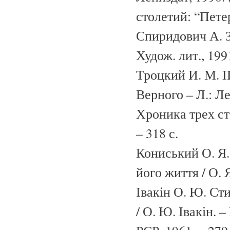
столетий: “Пете
Спиридович А. З
Худож. лит., 1991
Троцкий И. М. I
Верного – Л.: Л
Хроника трех с
– 318 с.
Кониський О. Я.
його життя / О. 
Івакін О. Ю. Ст
/ О. Ю. Івакін. 