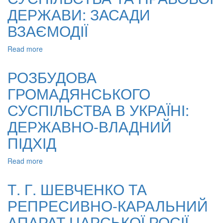
ГРОМАДЯНИНА
ДЕРЖАВИ: ЗАСАДИ
НА
ВЗАЄМОДІЇ
ЕТАПІ
ФОРМУВАННЯ
ГРОМАДЯНСЬКОГО
Read more
about
СУСПІЛЬСТВА
ОСНОВНІ
ІНСТИТУТИ
РОЗБУДОВА
ГРОМАДЯНСЬКОГО
ГРОМАДЯНСЬКОГО
СУСПІЛЬСТВА
ТА
СУСПІЛЬСТВА В УКРАЇНІ:
ПРАВОВОЇ
ДЕРЖАВИ:
ДЕРЖАВНО-ВЛАДНИЙ
ЗАСАДИ
ПІДХІД
ВЗАЄМОДІЇ
Read more
about
РОЗБУДОВА
ГРОМАДЯНСЬКОГО
Т. Г. ШЕВЧЕНКО ТА
СУСПІЛЬСТВА
РЕПРЕСИВНО-КАРАЛЬНИЙ
В
УКРАЇНІ:
АПАРАТ ЦАРСЬКОЇ РОСІЇ
ДЕРЖАВНО-