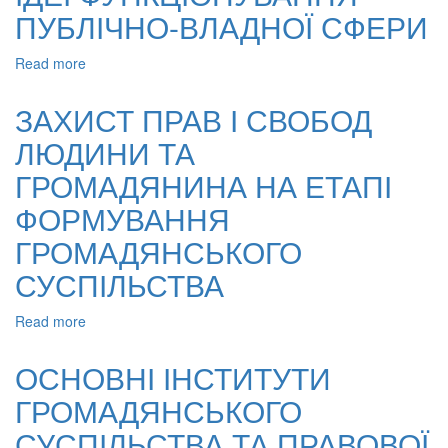
ВЛАДИ
ПУБЛІЧНО-ВЛАДНОЇ СФЕРИ
ТА
ГРОМАДЯНСЬКОГО
Read more
about
СУСПІЛЬСТВА
ПЕРВИННІ
СВІТОГЛЯДНІ
ЗАХИСТ ПРАВ І СВОБОД
ІДЕЇ
ЛЮДИНИ ТА
ФУНКЦІОНУВАННЯ
ПУБЛІЧНО-
ГРОМАДЯНИНА НА ЕТАПІ
ВЛАДНОЇ
СФЕРИ
ФОРМУВАННЯ
ГРОМАДЯНСЬКОГО
СУСПІЛЬСТВА
Read more
about
ЗАХИСТ
ПРАВ
ОСНОВНІ ІНСТИТУТИ
І
ГРОМАДЯНСЬКОГО
СВОБОД
ЛЮДИНИ
СУСПІЛЬСТВА ТА ПРАВОВОЇ
ТА