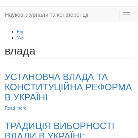
Skip
Наукові журнали та конференції
Toggl
to
naviga
main
content
Eng
Укр
влада
УСТАНОВЧА ВЛАДА ТА
КОНСТИТУЦІЙНА РЕФОРМА
В УКРАЇНІ
Read more
about
УСТАНОВЧА
ВЛАДА
ТРАДИЦІЯ ВИБОРНОСТІ
ТА
ВЛАДИ В УКРАЇНІ:
КОНСТИТУЦІЙНА