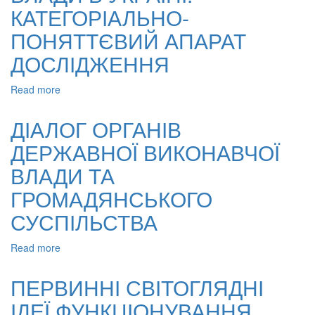
РЕФОРМА
КАТЕГОРІАЛЬНО-
В
УКРАЇНІ
ПОНЯТТЄВИЙ АПАРАТ
ДОСЛІДЖЕННЯ
Read more
about
ТРАДИЦІЯ
ВИБОРНОСТІ
ДІАЛОГ ОРГАНІВ
ВЛАДИ
ДЕРЖАВНОЇ ВИКОНАВЧОЇ
В
УКРАЇНІ:
ВЛАДИ ТА
КАТЕГОРІАЛЬНО-
ПОНЯТТЄВИЙ
ГРОМАДЯНСЬКОГО
АПАРАТ
СУСПІЛЬСТВА
ДОСЛІДЖЕННЯ
Read more
about
ДІАЛОГ
ОРГАНІВ
ПЕРВИННІ СВІТОГЛЯДНІ
ДЕРЖАВНОЇ
ІДЕЇ ФУНКЦІОНУВАННЯ
ВИКОНАВЧОЇ