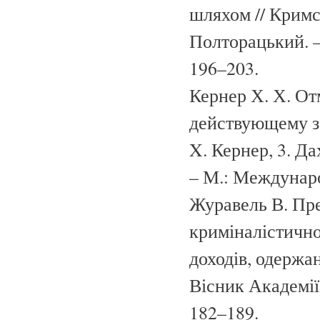
шляхом // Кримс
Полторацький. – 
196–203.
Кернер Х. Х. От
действующему з
X. Кернер, 3. Да
– М.: Междунаро
Журавель В. Пре
криміналістично
доходів, одержа
Вісник Академії 
182–189.