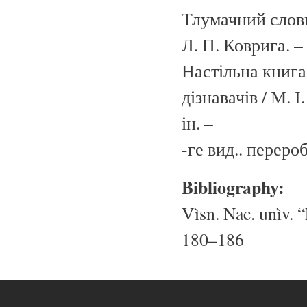
Тлумачний словн
Л. П. Коврига. –
Настільна книга 
дізнавачів / М. 
ін. –
-ге вид.. перероб
Bibliography:
Vìsn. Nac. unìv. “
180–186