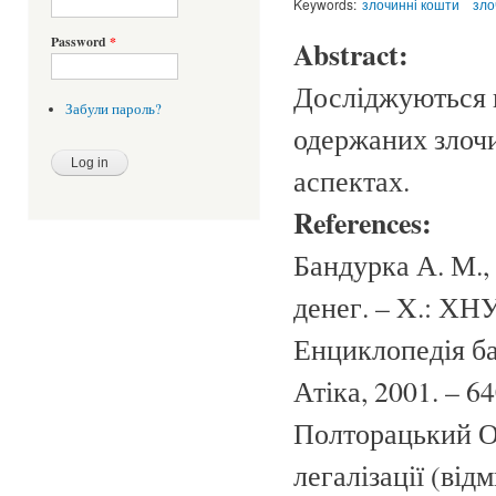
Keywords:
злочинні кошти
зло
Password
*
Abstract:
Досліджуються п
Забули пароль?
одержаних злоч
аспектах.
References:
Бандурка А. М.,
денег. – X.: ХНУ
Енциклопедія бан
Атіка, 2001. – 64
Полторацький О.
легалізації (ві