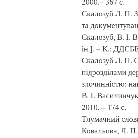
2000.– 367 с.
Скалозуб Л. П. 
та документуван
Скалозуб, В. І. 
ін.]. – К.: ДДСБЕ
Скалозуб Л. П. 
підрозділами де
злочинністю: нав
В. І. Василинчук
2010. – 174 с.
Тлумачний словни
Ковальова, Л. П.