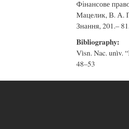
Фінансове право:
Мацелик, В. А. 
Знання, 201.– 81
Bibliography:
Vìsn. Nac. unìv. “
48–53