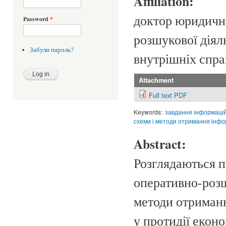
Affiliation:
доктор юридичн
Password
*
розшукової діял
Забули пароль?
внутрішніх справ
Attachment
Full text PDF
Keywords:
завдання інформаці
схеми і методи отримання інфо
Abstract:
Розглядаються п
оперативно-розш
методи отриманн
у протидії екон