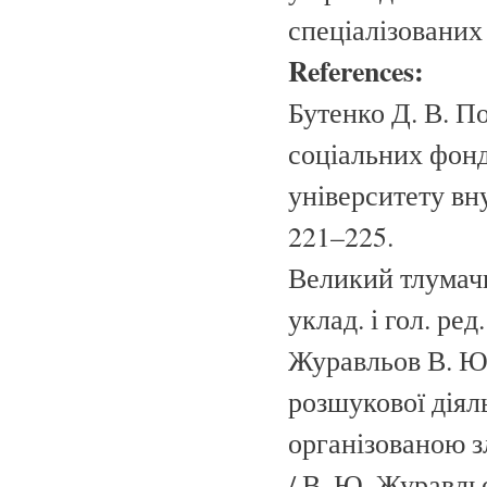
спеціалізованих
References:
Бутенко Д. В. П
соціальних фонді
університету вну
221–225.
Великий тлумачн
уклад. і гол. ред
Журавльов В. Ю.
розшукової діяль
організованою зл
/ В. Ю. Журавльо