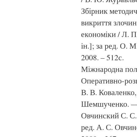
Збірник методич
викриття злочин
економіки / Л. П
ін.]; за ред. О
2008. – 512с.
Міжнародна поліц
Оперативно-розшу
В. В. Коваленко,
Шемшученко. –– К
Овчинский С. С
ред. А. С. Овчи