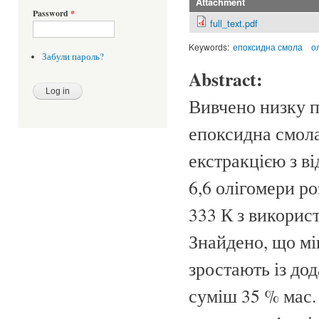
Attachment
Password
*
full_text.pdf
Keywords:
епоксидна смола
о
Забули пароль?
Abstract:
Вивчено низку п
епоксидна смола
екстракцією з в
6,6 олігомери р
333 К з викорис
Знайдено, що мі
зростають із до
суміш 35 % мас.