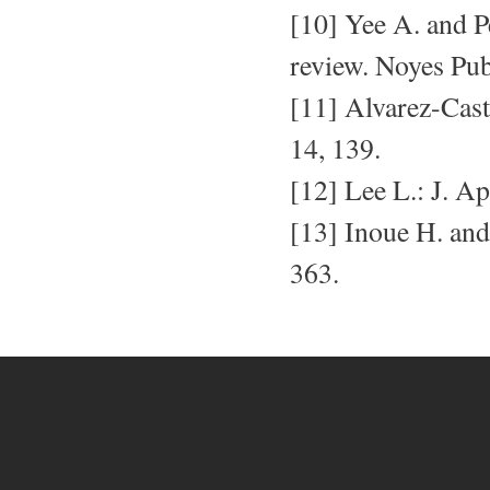
[10] Yee A. and P
review. Noyes Pub
[11] Alvarez-Casti
14, 139.
[12] Lee L.: J. Ap
[13] Inoue H. and
363.