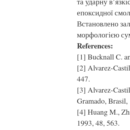
та ударну в’язкі
епоксидної смол
Встановлено зал
морфологією су
References:
[1] Bucknall C. an
[2] Alvarez-Casti
447.
[3] Alvarez-Casti
Gramado, Brasil, 
[4] Huang M., Zhu
1993, 48, 563.