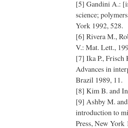
[5] Gandini A.: [
science; polymer
York 1992, 528.
[6] Rivera M., R
V.: Mat. Lett., 19
[7] Ika P., Frisch
Advances in inter
Brazil 1989, 11.
[8] Kim B. and In
[9] Ashby M. and 
introduction to m
Press, New York 