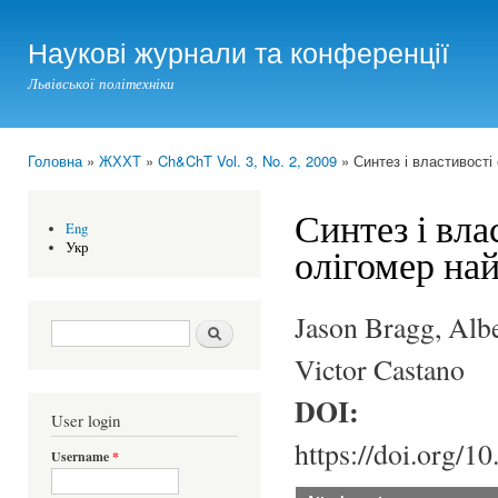
Ski
mai
Наукові журнали та конференції
con
Львівської політехніки
Головна
»
ЖХХТ
»
Ch&ChT Vol. 3, No. 2, 2009
» Синтез і властивості
You are here
Синтез і вла
Eng
Укр
олігомер най
Jason Bragg, Alb
Search form
Шукати
Victor Castano
DOI:
User login
https://doi.org/1
Username
*