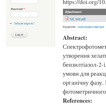
https://doi.org/1
Password
*
Attachment
full_text.pdf
Забули пароль?
Keywords:
спектрофотометрія
Abstract:
Спектрофотомет
утворення хелат
бензилтіазол-2-
умови для реакц
органічну фазу.
фотометричного 
References: