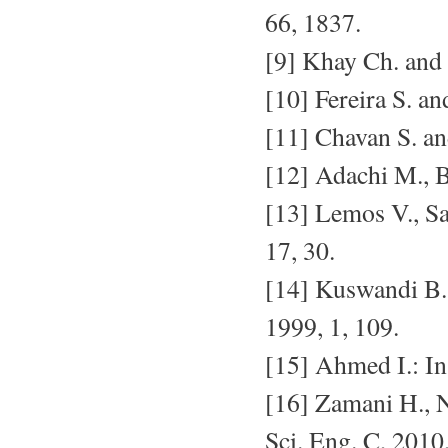
66, 1837.
[9] Khay Ch. and 
[10] Fereira S. a
[11] Chavan S. an
[12] Adachi M., B
[13] Lemos V., San
17, 30.
[14] Kuswandi B.
1999, 1, 109.
[15] Ahmed I.: In
[16] Zamani H., 
Sci. Eng. C, 2010,