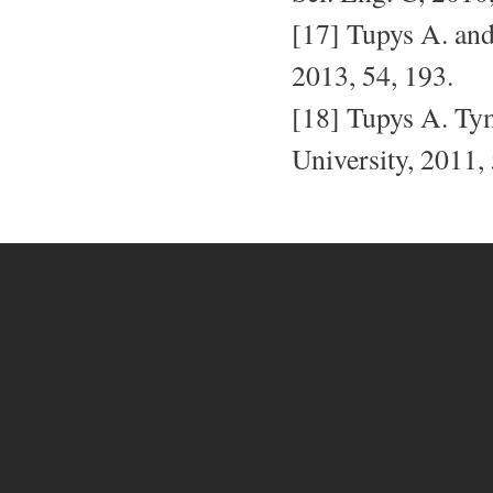
[17] Tupys A. an
2013, 54, 193.
[18] Tupys A. Tym
University, 2011, 