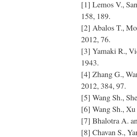
[1] Lemos V., San
158, 189.
[2] Abalos T., Mor
2012, 76.
[3] Yamaki R., Vi
1943.
[4] Zhang G., Wan
2012, 384, 97.
[5] Wang Sh., Shen
[6] Wang Sh., Xu 
[7] Bhalotra A. an
[8] Chavan S., Ya