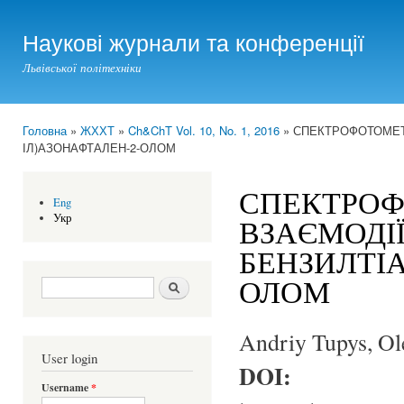
Ski
mai
Наукові журнали та конференції
con
Львівської політехніки
Головна
»
ЖХХТ
»
Ch&ChT Vol. 10, No. 1, 2016
» СПЕКТРОФОТОМЕТР
You are here
ІЛ)АЗОНАФТАЛЕН-2-ОЛОМ
СПЕКТРОФ
Eng
Укр
ВЗАЄМОДІЇ 
БЕНЗИЛТІА
ОЛОМ
Search form
Шукати
Andriy Tupys, O
User login
DOI:
Username
*