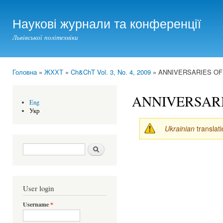
Ski
mai
Наукові журнали та конференції
con
Львівської політехніки
Головна
»
ЖХХТ
»
Ch&ChT Vol. 3, No. 4, 2009
» ANNIVERSARIES OF
You are here
ANNIVERSARI
Eng
Укр
Ukrainian
translati
Search form
Шукати
User login
Username
*