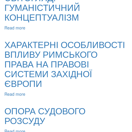
ДУМЦІ
ГУМАНІСТИЧНИЙ
НОВОГО
ЧАСУ
КОНЦЕПТУАЛІЗМ
Read more
about
ОСОБИСТІСНИЙ
СВІТОГЛЯД:
ХАРАКТЕРНІ ОСОБЛИВОСТІ
ГУМАНІСТИЧНИЙ
ВПЛИВУ РИМСЬКОГО
КОНЦЕПТУАЛІЗМ
ПРАВА НА ПРАВОВІ
СИСТЕМИ ЗАХІДНОЇ
ЄВРОПИ
Read more
about
ХАРАКТЕРНІ
ОСОБЛИВОСТІ
ОПОРА СУДОВОГО
ВПЛИВУ
РОЗСУДУ
РИМСЬКОГО
ПРАВА
НА
Read more
about