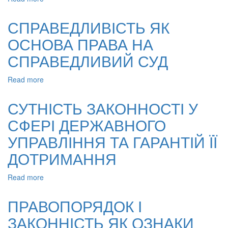
ПРАВОВІ
ОПОРА
СИСТЕМИ
СУДОВОГО
СПРАВЕДЛИВІСТЬ ЯК
ЗАХІДНОЇ
РОЗСУДУ
ЄВРОПИ
ОСНОВА ПРАВА НА
СПРАВЕДЛИВИЙ СУД
Read more
about
СПРАВЕДЛИВІСТЬ
ЯК
СУТНІСТЬ ЗАКОННОСТІ У
ОСНОВА
СФЕРІ ДЕРЖАВНОГО
ПРАВА
НА
УПРАВЛІННЯ ТА ГАРАНТІЙ ЇЇ
СПРАВЕДЛИВИЙ
СУД
ДОТРИМАННЯ
Read more
about
СУТНІСТЬ
ЗАКОННОСТІ
ПРАВОПОРЯДОК І
У
ЗАКОННІСТЬ ЯК ОЗНАКИ
СФЕРІ