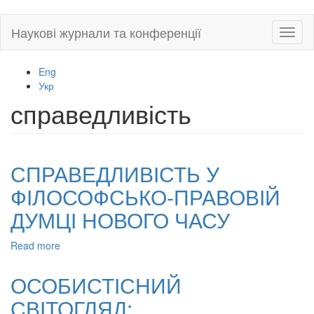
Skip
Наукові журнали та конференції
Toggl
to
naviga
main
content
Eng
Укр
справедливість
СПРАВЕДЛИВІСТЬ У
ФІЛОСОФСЬКО-ПРАВОВІЙ
ДУМЦІ НОВОГО ЧАСУ
Read more
about
СПРАВЕДЛИВІСТЬ
У
ОСОБИСТІСНИЙ
ФІЛОСОФСЬКО-
СВІТОГЛЯД:
ПРАВОВІЙ