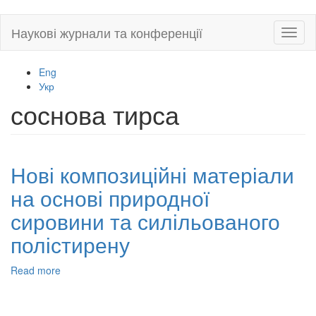
Skip
Наукові журнали та конференції
Toggl
to
naviga
main
content
Eng
Укр
соснова тирса
Нові композиційні матеріали
на основі природної
сировини та силільованого
полістирену
Read more
about
Нові
композиційні
матеріали