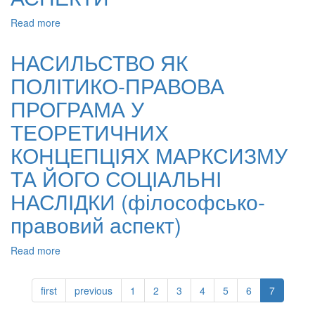
Read more
about
СВОБОДА
ВИРАЖЕННЯ
НАСИЛЬСТВО ЯК
ПОГЛЯДІВ
ПОЛІТИКО-ПРАВОВА
ЗА
ДОПОМОГОЮ
ПРОГРАМА У
ДРУКОВАНИХ
ЗАСОБІВ
ТЕОРЕТИЧНИХ
МАСОВОЇ
КОНЦЕПЦІЯХ МАРКСИЗМУ
ІНФОРМАЦІЇ:
ТЕОРЕТИКО-
ТА ЙОГО СОЦІАЛЬНІ
ПРАВОВІ
АСПЕКТИ
НАСЛІДКИ (філософсько-
правовий аспект)
Read more
about
НАСИЛЬСТВО
ЯК
first
previous
1
2
3
4
5
6
7
ПОЛІТИКО-
ПРАВОВА