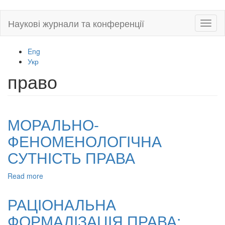
Skip
Наукові журнали та конференції
Toggl
to
naviga
main
content
Eng
Укр
право
МОРАЛЬНО-
ФЕНОМЕНОЛОГІЧНА
СУТНІСТЬ ПРАВА
Read more
about
МОРАЛЬНО-
ФЕНОМЕНОЛОГІЧНА
РАЦІОНАЛЬНА
СУТНІСТЬ
ФОРМАЛІЗАЦІЯ ПРАВА:
ПРАВА