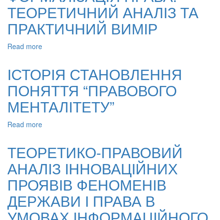
ТЕОРЕТИЧНИЙ АНАЛІЗ ТА
ПРАКТИЧНИЙ ВИМІР
Read more
about
РАЦІОНАЛЬНА
ФОРМАЛІЗАЦІЯ
ІСТОРІЯ СТАНОВЛЕННЯ
ПРАВА:
ПОНЯТТЯ “ПРАВОВОГО
ТЕОРЕТИЧНИЙ
АНАЛІЗ
МЕНТАЛІТЕТУ”
ТА
ПРАКТИЧНИЙ
Read more
about
ВИМІР
ІСТОРІЯ
СТАНОВЛЕННЯ
ТЕОРЕТИКО-ПРАВОВИЙ
ПОНЯТТЯ
АНАЛІЗ ІННОВАЦІЙНИХ
“ПРАВОВОГО
МЕНТАЛІТЕТУ”
ПРОЯВІВ ФЕНОМЕНІВ
ДЕРЖАВИ І ПРАВА В
УМОВАХ ІНФОРМАЦІЙНОГО