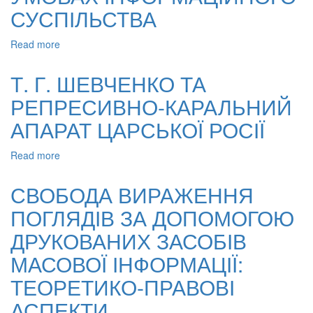
СУСПІЛЬСТВА
Read more
about
ТЕОРЕТИКО-
ПРАВОВИЙ
Т. Г. ШЕВЧЕНКО ТА
АНАЛІЗ
РЕПРЕСИВНО-КАРАЛЬНИЙ
ІННОВАЦІЙНИХ
ПРОЯВІВ
АПАРАТ ЦАРСЬКОЇ РОСІЇ
ФЕНОМЕНІВ
ДЕРЖАВИ
Read more
about
І
Т.
ПРАВА
Г.
В
СВОБОДА ВИРАЖЕННЯ
ШЕВЧЕНКО
УМОВАХ
ПОГЛЯДІВ ЗА ДОПОМОГОЮ
ТА
ІНФОРМАЦІЙНОГО
РЕПРЕСИВНО-
СУСПІЛЬСТВА
ДРУКОВАНИХ ЗАСОБІВ
КАРАЛЬНИЙ
АПАРАТ
МАСОВОЇ ІНФОРМАЦІЇ:
ЦАРСЬКОЇ
ТЕОРЕТИКО-ПРАВОВІ
РОСІЇ
АСПЕКТИ