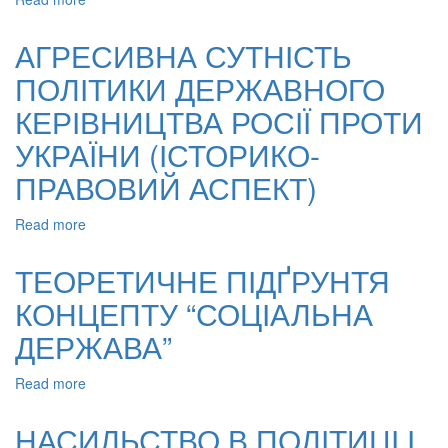
НАРОДУ
ПОНЯТТЯ
(ДО
КОНСТРУКЦІЇЇ
160-
АГРЕСИВНА СУТНІСТЬ
“СОЦІАЛЬНА
РІЧЧЯ
ПОЛІТИКИ ДЕРЖАВНОГО
ДЕРЖАВА”
ВІД
В
ДНЯ
КЕРІВНИЦТВА РОСІЇ ПРОТИ
ІСТОРИЧНОМУ
НАРОДЖЕННЯ
АСПЕКТІ
І.
УКРАЇНИ (ІСТОРИКО-
Я.
ПРАВОВИЙ АСПЕКТ)
ФРАНКА)
Read more
about
АГРЕСИВНА
СУТНІСТЬ
ТЕОРЕТИЧНЕ ПІДҐРУНТЯ
ПОЛІТИКИ
КОНЦЕПТУ “СОЦІАЛЬНА
ДЕРЖАВНОГО
КЕРІВНИЦТВА
ДЕРЖАВА”
РОСІЇ
ПРОТИ
Read more
about
УКРАЇНИ
ТЕОРЕТИЧНЕ
(ІСТОРИКО-
ПІДҐРУНТЯ
ПРАВОВИЙ
НАСИЛЬСТВО В ПОЛІТИЦІ І
КОНЦЕПТУ
АСПЕКТ)