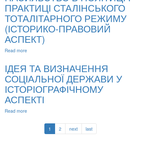
ПРАКТИЦІ СТАЛІНСЬКОГО
“СОЦІАЛЬНА
ДЕРЖАВА”
ТОТАЛІТАРНОГО РЕЖИМУ
(ІСТОРИКО-ПРАВОВИЙ
АСПЕКТ)
Read more
about
НАСИЛЬСТВО
В
ІДЕЯ ТА ВИЗНАЧЕННЯ
ПОЛІТИЦІ
СОЦІАЛЬНОЇ ДЕРЖАВИ У
І
ПРАКТИЦІ
ІСТОРІОГРАФІЧНОМУ
СТАЛІНСЬКОГО
ТОТАЛІТАРНОГО
АСПЕКТІ
РЕЖИМУ
(ІСТОРИКО-
Read more
about
ПРАВОВИЙ
ІДЕЯ
АСПЕКТ)
ТА
1
2
next
last
ВИЗНАЧЕННЯ
СОЦІАЛЬНОЇ