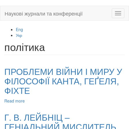
Skip
Наукові журнали та конференції
Toggl
to
naviga
main
content
Eng
Укр
політика
ПРОБЛЕМИ ВІЙНИ І МИРУ У
ФІЛОСОФІЇ КАНТА, ГЕҐЕЛЯ,
ФІХТЕ
Read more
about
ПРОБЛЕМИ
ВІЙНИ
Г. В. ЛЕЙБНІЦ –
І
ГЕНІАЛЬНИЙ МИСЛИТЕЛЬ
МИРУ