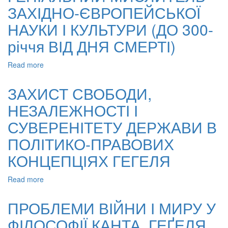
У
ЗАХІДНО-ЄВРОПЕЙСЬКОЇ
ФІЛОСОФІЇ
КАНТА,
НАУКИ І КУЛЬТУРИ (ДО 300-
ГЕҐЕЛЯ,
річчя ВІД ДНЯ СМЕРТІ)
ФІХТЕ
Read more
about
Г.
В.
ЗАХИСТ СВОБОДИ,
ЛЕЙБНІЦ
НЕЗАЛЕЖНОСТІ І
–
ГЕНІАЛЬНИЙ
СУВЕРЕНІТЕТУ ДЕРЖАВИ В
МИСЛИТЕЛЬ
ЗАХІДНО-
ПОЛІТИКО-ПРАВОВИХ
ЄВРОПЕЙСЬКОЇ
КОНЦЕПЦІЯХ ГЕГЕЛЯ
НАУКИ
І
КУЛЬТУРИ
Read more
about
(ДО
ЗАХИСТ
300-
СВОБОДИ,
ПРОБЛЕМИ ВІЙНИ І МИРУ У
річчя
НЕЗАЛЕЖНОСТІ
ВІД
ФІЛОСОФІЇ КАНТА, ГЕҐЕЛЯ,
І
ДНЯ