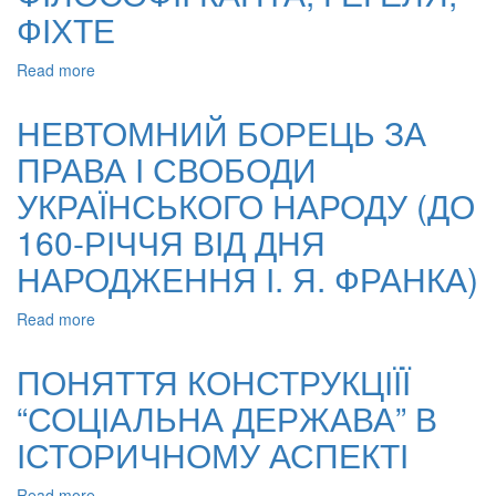
СУВЕРЕНІТЕТУ
ФІХТЕ
СМЕРТІ)
ДЕРЖАВИ
В
Read more
about
ПОЛІТИКО-
ПРОБЛЕМИ
ПРАВОВИХ
ВІЙНИ
КОНЦЕПЦІЯХ
НЕВТОМНИЙ БОРЕЦЬ ЗА
І
ГЕГЕЛЯ
ПРАВА І СВОБОДИ
МИРУ
У
УКРАЇНСЬКОГО НАРОДУ (ДО
ФІЛОСОФІЇ
КАНТА,
160-РІЧЧЯ ВІД ДНЯ
ГЕҐЕЛЯ,
НАРОДЖЕННЯ І. Я. ФРАНКА)
ФІХТЕ
Read more
about
НЕВТОМНИЙ
БОРЕЦЬ
ПОНЯТТЯ КОНСТРУКЦІЇЇ
ЗА
“СОЦІАЛЬНА ДЕРЖАВА” В
ПРАВА
І
ІСТОРИЧНОМУ АСПЕКТІ
СВОБОДИ
УКРАЇНСЬКОГО
Read more
about