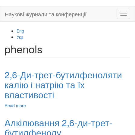
Skip
Наукові журнали та конференції
Toggl
to
naviga
main
content
Eng
Укр
phenols
2,6-Ди-трет-бутилфеноляти
калію і натрію та їх
властивості
Read more
about
2,6-
Ди-
Алкілювання 2,6-ди-трет-
трет-
бутилфенолу
бутилфеноляти