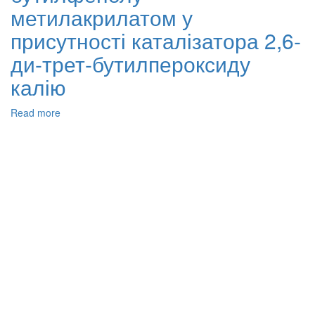
калію
метилакрилатом у
і
натрію
присутності каталізатора 2,6-
та
ди-трет-бутилпероксиду
їх
властивості
калію
Read more
about
Алкілювання
2,6-
ди-
трет-
бутилфенолу
метилакрилатом
у
присутності
каталізатора
2,6-
ди-
трет-
бутилпероксиду
калію