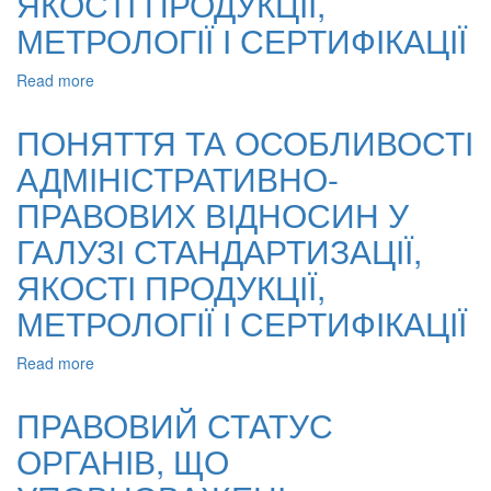
ЯКОСТІ ПРОДУКЦІЇ,
МЕТРОЛОГІЇ І СЕРТИФІКАЦІЇ
Read more
about
ОСОБЛИВОСТІ
ПРОВАДЖЕННЯ
ПОНЯТТЯ ТА ОСОБЛИВОСТІ
У
АДМІНІСТРАТИВНО-
СПРАВАХ
ПРО
ПРАВОВИХ ВІДНОСИН У
АДМІНІСТРАТИВНІ
ПРАВОПОРУШЕННЯ
ГАЛУЗІ СТАНДАРТИЗАЦІЇ,
В
ЯКОСТІ ПРОДУКЦІЇ,
ГАЛУЗІ
СТАНДАРТИЗАЦІЇ,
МЕТРОЛОГІЇ І СЕРТИФІКАЦІЇ
ЯКОСТІ
ПРОДУКЦІЇ,
Read more
about
МЕТРОЛОГІЇ
ПОНЯТТЯ
І
ТА
СЕРТИФІКАЦІЇ
ПРАВОВИЙ СТАТУС
ОСОБЛИВОСТІ
ОРГАНІВ, ЩО
АДМІНІСТРАТИВНО-
ПРАВОВИХ