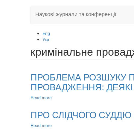
Skip
Наукові журнали та конференції
to
main
content
Eng
Укр
кримінальне прова
ПРОБЛЕМА РОЗШУКУ П
ПРОВАДЖЕННЯ: ДЕЯКІ
Read more
about
ПРОБЛЕМА
РОЗШУКУ
ПРО СЛІДЧОГО СУДДЮ
ПІДОЗРЮВАНОГО
У
Read more
about
ПРОЦЕСІ
ПРО
КРИМІНАЛЬНОГО