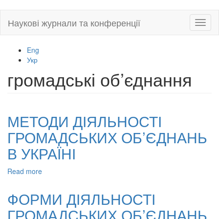
Skip
Наукові журнали та конференції
Toggl
to
naviga
main
content
Eng
Укр
громадські об’єднання
МЕТОДИ ДІЯЛЬНОСТІ
ГРОМАДСЬКИХ ОБ’ЄДНАНЬ
В УКРАЇНІ
Read more
about
МЕТОДИ
ДІЯЛЬНОСТІ
ФОРМИ ДІЯЛЬНОСТІ
ГРОМАДСЬКИХ
ГРОМАДСЬКИХ ОБ’ЄДНАНЬ
ОБ’ЄДНАНЬ