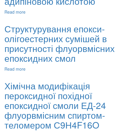
адипіновою кислотою
підвищеними
електроізоляційними
Read more
about
властивостями
Хімічна
на
модифікація
основі
Структурування епокси-
епоксидної
модифікованої
олігоестерних сумішей в
смоли
новолакової
EД-24
феноло-
присутності флуорвмісних
адипіновою
формальдегідної
кислотою
смоли
епоксидних смол
Read more
about
Структурування
епокси-
Хімічна модифікація
олігоестерних
пероксидної похідної
сумішей
в
епоксидної смоли ЕД-24
присутності
флуорвмісних
флуорвмісним спиртом-
епоксидних
теломером С9Н4F16O
смол