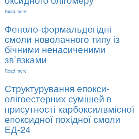
МОДИФІКОВАНОГО
Read more
about
АДИПІНОВОЮ
Синтез
КИСЛОТОЮ
і
ДИГЛІЦИДІЛОВОГО
Феноло-формальдегідні
властивості
ЕТЕРУ
смоли новолачного типу із
карбоксилвмісного
ДІОКСИДИФЕНІЛПРОПАНУ
пер
бічними ненасиченими
оксидного
олігомеру
зв’язками
Read more
about
Феноло-
формальдегідні
Структурування епокси-
смоли
олігоестерних сумішей в
новолачного
типу
присутності карбоксилвмісної
із
бічними
епоксидної похідної смоли
ненасиченими
ЕД-24
зв’язками