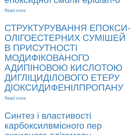
Read more
about
Епоксидні
композити
СТРУКТУРУВАННЯ ЕПОКСИ-
з
ОЛІГОЕСТЕРНИХ СУМІШЕЙ
натуральним
наповнювачем
В ПРИСУТНОСТІ
карбонатом
кальцію.
МОДИФІКОВАНОГО
1.
АДИПІНОВОЮ КИСЛОТОЮ
Одержання
епоксидних
ДИГЛІЦИДІЛОВОГО ЕТЕРУ
композитів
у
ДІОКСИДИФЕНІЛПРОПАНУ
присутності
монопероксидної
Read more
about
похідної
СТРУКТУРУВАННЯ
епоксидної
ЕПОКСИ-
Синтез і властивості
смоли
ОЛІГОЕСТЕРНИХ
epidian-
карбоксилвмісного пер
СУМІШЕЙ
6
В
оксидного олігомеру
ПРИСУТНОСТІ