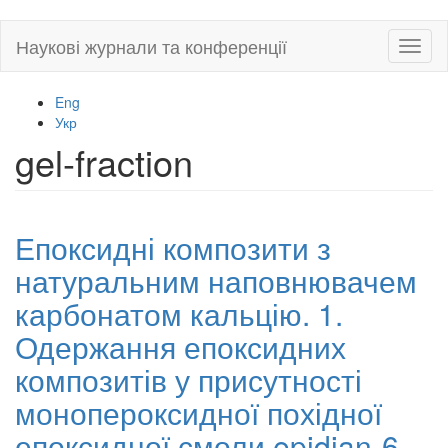
Skip
Наукові журнали та конференції
Toggl
to
naviga
main
content
Eng
Укр
gel-fraction
Епоксидні композити з
натуральним наповнювачем
карбонатом кальцію. 1.
Одержання епоксидних
композитів у присутності
монопероксидної похідної
епоксидної смоли epidian-6