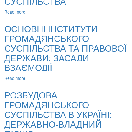
СУСПІЛЬСТВА
Read more
about
ЗАХИСТ
ПРАВ
ОСНОВНІ ІНСТИТУТИ
І
ГРОМАДЯНСЬКОГО
СВОБОД
ЛЮДИНИ
СУСПІЛЬСТВА ТА ПРАВОВОЇ
ТА
ГРОМАДЯНИНА
ДЕРЖАВИ: ЗАСАДИ
НА
ВЗАЄМОДІЇ
ЕТАПІ
ФОРМУВАННЯ
ГРОМАДЯНСЬКОГО
Read more
about
СУСПІЛЬСТВА
ОСНОВНІ
ІНСТИТУТИ
РОЗБУДОВА
ГРОМАДЯНСЬКОГО
ГРОМАДЯНСЬКОГО
СУСПІЛЬСТВА
ТА
СУСПІЛЬСТВА В УКРАЇНІ:
ПРАВОВОЇ
ДЕРЖАВИ:
ДЕРЖАВНО-ВЛАДНИЙ
ЗАСАДИ
ВЗАЄМОДІЇ