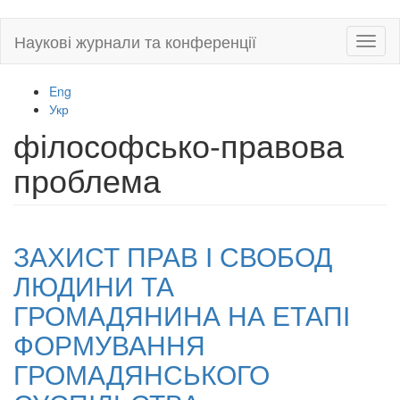
Skip
Наукові журнали та конференції
Toggl
to
naviga
main
content
Eng
Укр
філософсько-правова
проблема
ЗАХИСТ ПРАВ І СВОБОД
ЛЮДИНИ ТА
ГРОМАДЯНИНА НА ЕТАПІ
ФОРМУВАННЯ
ГРОМАДЯНСЬКОГО