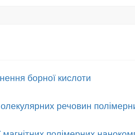
инення борної кислоти
омолекулярних речовин полімер
 магнітних полімерних нанокомп