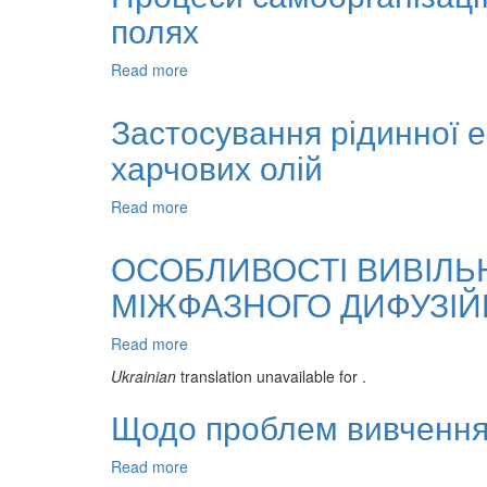
полях
речовин
полімерними
сумішами
Read more
about
Процеси
самоорганізації
Застосування рідинної е
магнітних
харчових олій
полімерних
нанокомпозитів
в
Read more
about
магнітних
Застосування
полях
рідинної
ОСОБЛИВОСТІ ВИВІЛЬ
екстракції
МІЖФАЗНОГО ДИФУЗІЙН
для
очищення
стічних
Read more
about
вод
ОСОБЛИВОСТІ
Ukrainian
translation unavailable for
.
виробництва
ВИВІЛЬНЕННЯ
харчових
ЛІКАРСЬКОЇ
Щодо проблем вивчення 
олій
РЕЧОВИНИ
ЗА
Read more
about
УМОВ