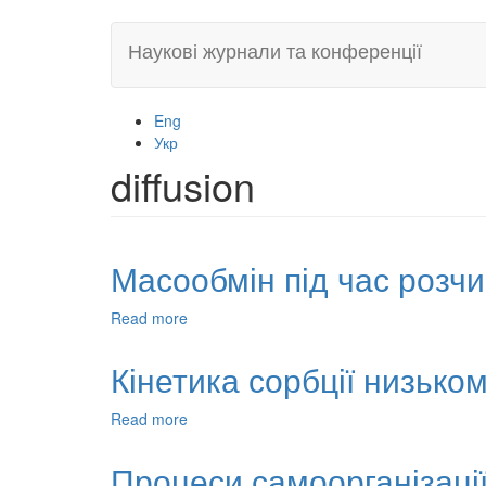
Skip
Наукові журнали та конференції
to
main
content
Eng
Укр
diffusion
Масообмін під час розч
Read more
about
Масообмін
під
Кінетика сорбції низьк
час
розчинення
Read more
about
борної
Кінетика
кислоти
сорбції
Процеси самоорганізації
низькомолекулярних