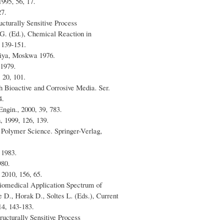
995, 56, 17.
27.
ucturally Sensitive Process
G. (Ed.), Chemical Reaction in
 139-151.
miya, Moskwa 1976.
1979.
 20, 101.
h Bioactive and Corrosive Media. Ser.
4.
Engin., 2000, 39, 783.
 1999, 126, 139.
Polymer Science. Springer-Verlag,
 1983.
980.
 2010, 156, 65.
 Biomedical Application Spectrum of
 D., Horak D., Soltes L. (Eds.), Current
4, 143-183.
ructurally Sensitive Process