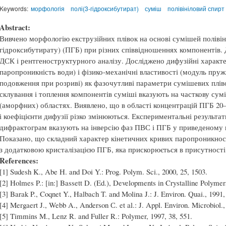
Keywords:
морфологія
полі(3-гідроксибутират)
суміш
полівініловий спирт
Abstract:
Вивчено морфологію екструзійних плівок на основі сумішей полівіні
гідроксибутирату) (ПГБ) при різних співвідношеннях компонентів. 
ДСК і рентгеноструктурного аналізу. Досліджено дифузійні характе
паропроникність води) і фізико-механічні властивості (модуль пруж
подовження при розриві) як фазочутливі параметри сумішевих плів
склування і топлення компонентів суміші вказують на часткову сум
(аморфних) областях. Виявлено, що в області концентрацій ПГБ 20
і коефіцієнти дифузії різко змінюються. Експериментальні результат
дифрактограм вказують на інверсію фаз ПВС і ПГБ у приведеному 
Показано, що складний характер кінетичних кривих паропроникнос
з додатковою кристалізацією ПГБ, яка прискорюється в присутності
References:
[1] Sudesh K., Abe H. and Doi Y.: Prog. Polym. Sci., 2000, 25, 1503.
[2] Holmes P.: [in:] Bassett D. (Ed.), Developments in Crystalline Polymer
[3] Barak P., Coqnet Y., Halbach T. and Molina J.: J. Environ. Quai., 1991,
[4] Mergaert J., Webb A., Anderson С. et al.: J. Appl. Environ. Microbiol.,
[5] Timmins M., Lenz R. and Fuller R.: Polymer, 1997, 38, 551.