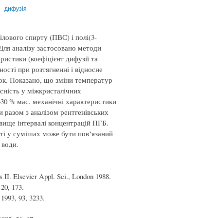
дифузія
лового спирту (ПВС) і полі(3-
Для аналізу застосовано методи
ристики (коефіцієнт дифузії та
ності при розтягненні і відносне
ок. Показано, що зміни температур
існість у міжкристалічних
–30 % мас. механічні характеристики
и разом з аналізом рентгенівських
вище інтервалі концентрацій ПГБ.
ті у сумішах може бути пов‘язаний
 води.
s II. Elsevier Appl. Sci., London 1988.
 20, 173.
 1993, 93, 3233.