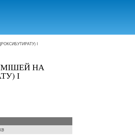
ДРОКСИБУТИРАТУ) І
УМІШЕЙ НА
ТУ) І
 KB