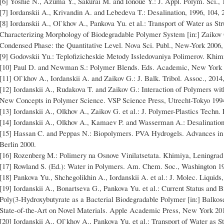
[6] Yoshie N., Azuma Y., Sakurai M. and Ionoue Y.: J. Appl. Polym. Sci., 1
[7] Iordanskii A., Krivandin A. and Lebedeva T.: Desalination, 1996, 104, 
[8] Iordanskii A., Ol`khov A., Pankova Yu. et al.: Transport of Water as Str
Characterizing Morphology of Biodegradable Polymer System [in:] Zaikov 
Condensed Phase: the Quantitative Level. Nova Sci. Publ., New-York 2006,
[9] Godovskii Yu.: Teplofizicheskie Metody Issledovaniya Polimerov. Khi
[10] Paul D. and Newman S.: Polymer Blends. Eds. Academic, New York 
[11] Ol`khov A., Iordanskii A. and Zaikov G.: J. Balk. Tribol. Assoc., 2014,
[12] Iordanskii A., Rudakova T. and Zaikov G.: Interaction of Polymers wit
New Concepts in Polymer Science. VSP Science Press, Utrecht-Tokyo 199
[13] Iordanskii A., Olkhov A., Zaikov G. et al.: J. Polymer-Plastics Techn. 
[14] Iordanskii A., Olkhov A., Kamaev P. and Wasserman A.: Desalination,
[15] Hassan C. and Peppas N.: Biopolymers. PVA Hydrogels. Advances in 
Berlin 2000.
[16] Rozenberg M.: Polimery na Osnove Vinilatsetata. Khimiya, Leningrad
[17] Rowland S. (Ed.): Water in Polymers. Am. Chem. Soc., Washington 1
[18] Pankova Yu., Shchegolikhin A., Iordanskii A. et al.: J. Molec. Liquids,
[19] Iordanskii A., Bonartseva G., Pankova Yu. et al.: Current Status and
Poly(3-Hydroxybutyrate as a Bacterial Biodegradable Polymer [in:] Balkose
State-of-the-Art on Novel Materials. Apple Academic Press, New York 201
[20] Iordanskii A., Ol`khov A., Pankova Yu. et al.: Transport of Water as St