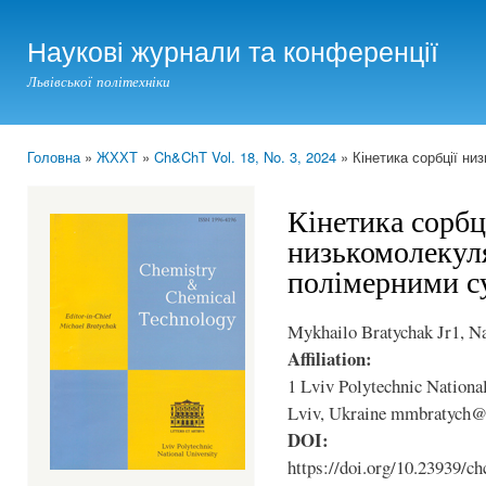
Ski
mai
Наукові журнали та конференції
con
Львівської політехніки
Головна
»
ЖХХТ
»
Ch&ChT Vol. 18, No. 3, 2024
» Кінетика сорбції н
You are here
Кінетика сорбц
низькомолекул
полімерними 
Mykhailo Bratychak Jr1, N
Affiliation:
1 Lviv Polytechnic National
Lviv, Ukraine mmbratych
DOI:
https://doi.org/10.23939/ch