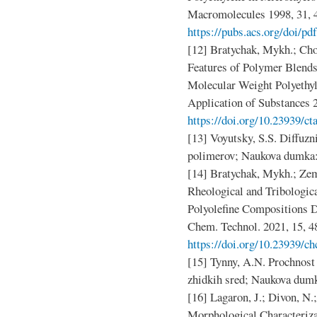
Macromolecules 1998, 31, 
https://pubs.acs.org/doi/p
[12] Bratychak, Mykh.; Cho
Features of Polymer Blends
Molecular Weight Polyethyl
Application of Substances 
https://doi.org/10.23939/ct
[13] Voyutsky, S.S. Diffuzn
polimerov; Naukova dumka:
[14] Bratychak, Mykh.; Zem
Rheological and Tribologic
Polyolefine Compositions 
Chem. Technol. 2021, 15, 4
https://doi.org/10.23939/ch
[15] Tynny, A.N. Prochnost 
zhidkih sred; Naukova dumk
[16] Lagaron, J.; Divon, N.;
Morphological Characterizat