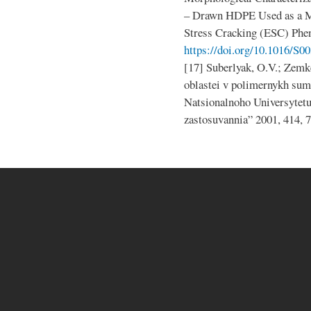
– Drawn HDPE Used as a Mo
Stress Cracking (ESC) Phe
https://doi.org/10.1016/S0
[17] Suberlyak, O.V.; Zemk
oblastei v polimernykh s
Natsionalnoho Universytetu
zastosuvannia” 2001, 414, 