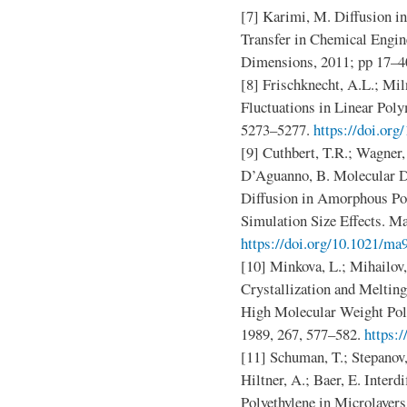
[7] Karimi, M. Diffusion i
Transfer in Chemical Engine
Dimensions, 2011; pp 17–4
[8] Frischknecht, A.L.; Mil
Fluctuations in Linear Pol
5273–5277.
https://doi.or
[9] Cuthbert, T.R.; Wagner,
D’Aguanno, B. Molecular D
Diffusion in Amorphous Po
Simulation Size Effects. M
https://doi.org/10.1021/ma
[10] Minkova, L.; Mihailov
Crystallization and Meltin
High Molecular Weight Pol
1989, 267, 577–582.
https:
[11] Schuman, T.; Stepanov,
Hiltner, A.; Baer, E. Interd
Polyethylene in Microlayers