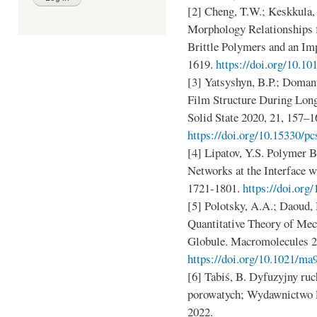
[2] Cheng, T.W.; Keskkula, 
Morphology Relationships f
Brittle Polymers and an Im
1619.
https://doi.org/10.1
[3] Yatsyshyn, B.P.; Doman
Film Structure During Lon
Solid State 2020, 21, 157–1
https://doi.org/10.15330/pc
[4] Lipatov, Y.S. Polymer 
Networks at the Interface w
1721-1801.
https://doi.org
[5] Polotsky, A.A.; Daoud, 
Quantitative Theory of Me
Globule. Macromolecules 2
https://doi.org/10.1021/m
[6] Tabiś, B. Dyfuzyjny ru
porowatych; Wydawnictwo P
2022.