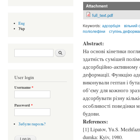
Attachment
full_text.pdf
Eng
Keywords:
адсорбція
вільний 
Укр
поліолефіни
ступінь деформац
Abstract:
На основі кінетики погл
Search form
Шукати
здатність сумішей полім
адсорбційно-активному 
деформації. Функцію ад
User login
виконували гептан і бута
Username
*
об’єму для кожного зразк
адсорбувати різну кільк
особливості поведінки м
Password
*
будови.
References:
Забули пароль?
[1] Lipatov, Yu.S. Mezhfaz
dumka: Kyiv, 1980.