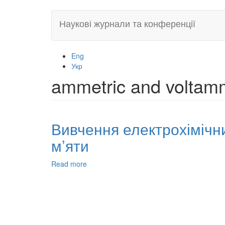
Skip
Наукові журнали та конференції
to
main
content
Eng
Укр
ammetric and voltamm
Вивчення електрохімічн
м’яти
Read more
about
Вивчення
електрохімічними
методами
антиоксидаційної
активності
екстрактів