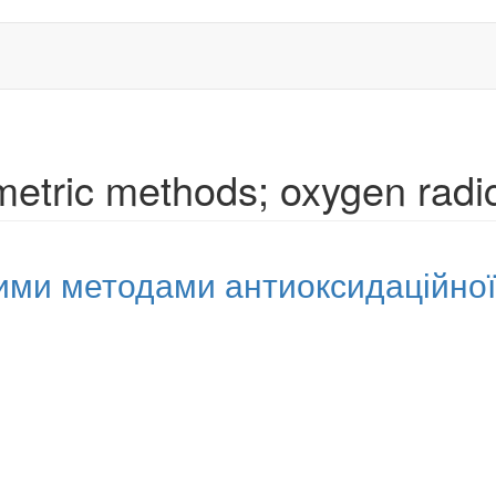
etric methods; oxygen radi
ими методами антиоксидаційної 