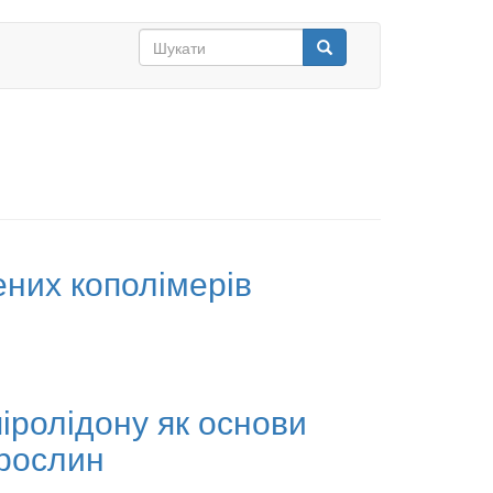
Search
form
Шукати
них кополімерів
піролідону як основи
 рослин