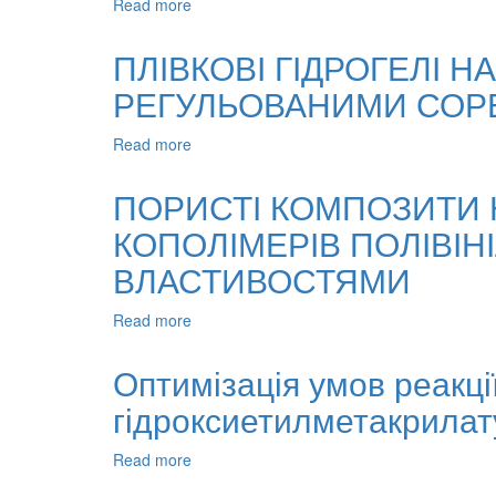
Read more
about
Дослідження
сорбційної
ПЛІВКОВІ ГІДРОГЕЛІ Н
здатності
РЕГУЛЬОВАНИМИ СОР
кополімерів
полівінілпіролідону
як
Read more
about
основи
ПЛІВКОВІ
гідрогелевих
ГІДРОГЕЛІ
ПОРИСТІ КОМПОЗИТИ 
косметичних
НА
масок
КОПОЛІМЕРІВ ПОЛІВІН
ОСНОВІ
з
КОПОЛІМЕРІВ
ВЛАСТИВОСТЯМИ
екстрактами
ПОЛІВІНІЛПІРОЛІДОНУ
біомаси
З
рослин
Read more
about
РЕГУЛЬОВАНИМИ
ПОРИСТІ
СОРБЦІЙНО-
КОМПОЗИТИ
ДЕСОРБЦІЙНИМИ
Оптимізація умов реакції
НА
ХАРАКТЕРИСТИКАМИ
гідроксиетилметакрилат
ОСНОВІ
МІНЕРАЛЬНО
НАПОВНЕНИХ
Read more
about
КОПОЛІМЕРІВ
Оптимізація