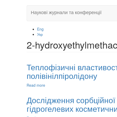
Skip
Наукові журнали та конференції
to
main
content
Eng
Укр
2-hydroxyethylmethac
Теплофізичні властивос
полівінілпіролідону
Read more
about
Теплофізичні
властивості
Дослідження сорбційної 
композиційних
гідрогелевих косметичн
металонаповнених
кополімерів
полівінілпіролідону