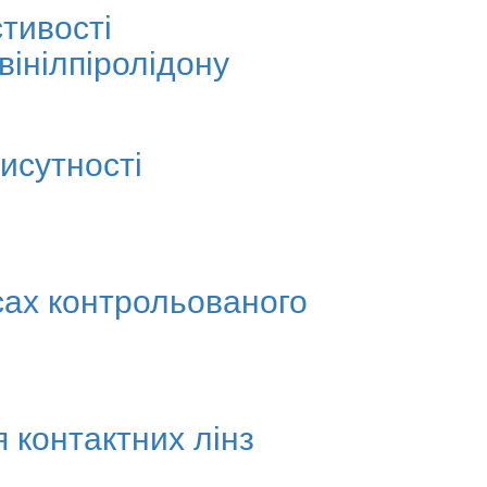
тивості
вінілпіролідону
исутності
есах контрольованого
я контактних лінз