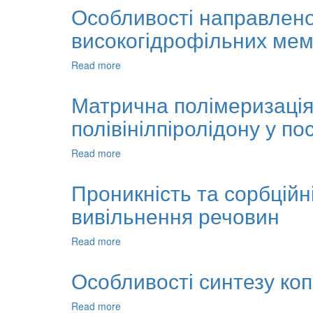
ПОЛІВІНІЛПІРОЛІДОНУ
умов
Особливості направлено
З
реакції
БАКТЕРИЦИДНИМИ
високогідрофільних мемб
циклізації
ВЛАСТИВОСТЯМИ
2,3-
диметилбута-1,3-
Read more
about
дієну
Особливості
та
направленого
Матрична полімеризація 
2-
формування
гідроксиетилметакрилату
полівінілпіролідону у по
структури
і
властивості
Read more
about
високогідрофільних
Матрична
мембран
полімеризація
Проникність та сорбційн
на
2-
основі
вивільнення речовин
гідроксіетилметакрилату
кополімерів
у
полівінілпіролідону
присутності
Read more
about
полівінілпіролідону
Проникність
у
та
Особливості синтезу коп
постійному
сорбційні
магнітному
властивості
Read more
about
полі
гідрогелів