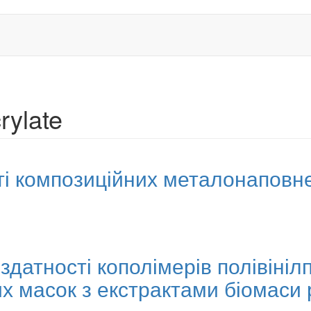
rylate
ті композиційних металонаповне
здатності кополімерів полівініл
их масок з екстрактами біомаси