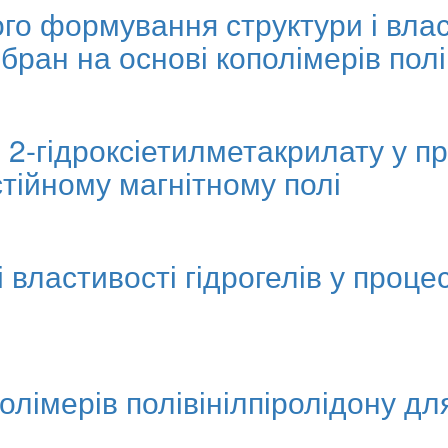
го формування структури і влас
ран на основі кополімерів полі
2-гідроксіетилметакрилату у пр
стійному магнітному полі
і властивості гідрогелів у проц
олімерів полівінілпіролідону дл