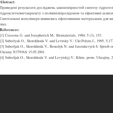
Abstract:
Приведені результати досліджень закономірностей синтезу гідрогелі
гідроксіетилметакрилату з полівінілпіролідоном та ефективні шляхи
Синтезовані кополімери виявились ефективними матеріалами для в
лінз.
References:
[1] Crassous G. and Jozephovich M.: Biomaterials, 1984, 5 (3), 153.
[2] Suberlyak O., Skorokhoda V. and Levitsky V.: Ukr.Polym.J., 1995, 5,17
[3] Suberljak O., Skorokhoda V., Benedyk N. and Jaremkevych S. Sposib ode
Ukrainy N37936А 15.05.2001.
[4] Suberljak O., Skorokhoda V. and Levytskyj V.: Khim. prom. Ukrajiny, 2