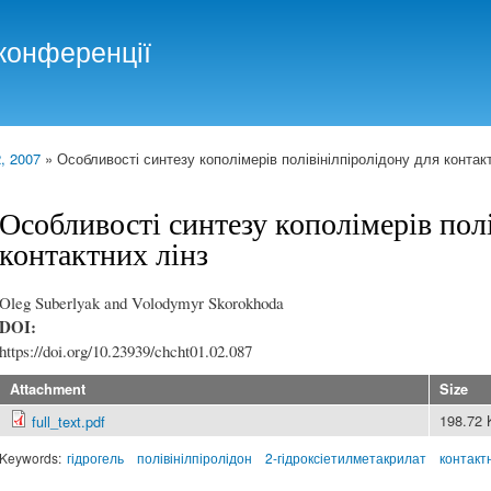
Skip to
main
конференції
content
, 2007
» Особливості синтезу кополімерів полівінілпіролідону для контак
Особливості синтезу кополімерів пол
контактних лінз
Oleg Suberlyak and Volodymyr Skorokhoda
DOI:
https://doi.org/10.23939/chcht01.02.087
Attachment
Size
198.72
full_text.pdf
Keywords:
гідрогель
полівінілпіролідон
2-гідроксіетилметакрилат
контактн