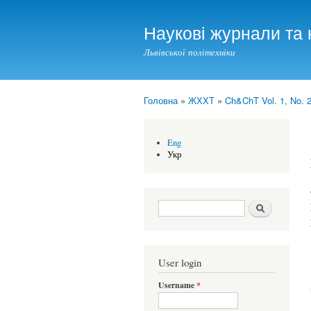
Наукові журнали та 
Львівської політехніки
Головна
»
ЖХХТ
»
Ch&ChT Vol. 1, No. 2
You are here
Eng
Укр
Search form
Шукати
User login
Username
*