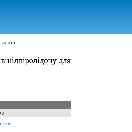
тних лінз
івінілпіролідону для
 KB
і лінзи