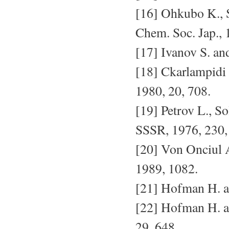
[16] Ohkubo K., S
Chem. Soc. Jap., 
[17] Ivanov S. a
[18] Ckarlampidi 
1980, 20, 708.
[19] Petrov L., S
SSSR, 1976, 230,
[20] Von Onciul 
1989, 1082.
[21] Hofman H. an
[22] Hofman H. an
29, 648.