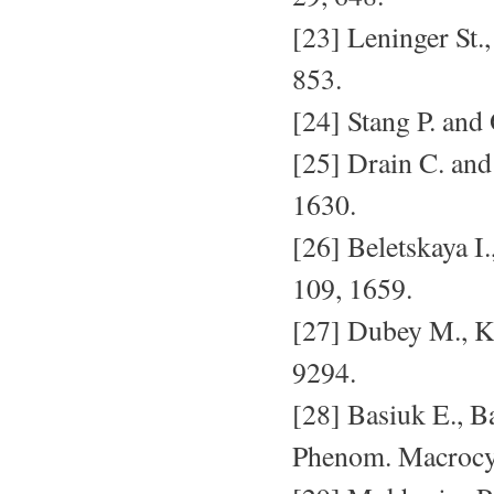
[23] Leninger St.
853.
[24] Stang P. and
[25] Drain C. and
1630.
[26] Beletskaya I.
109, 1659.
[27] Dubey M., K
9294.
[28] Basiuk E., B
Phenom. Macrocyc