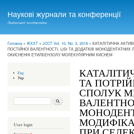
Ski
mai
Наукові журнали та конференції
con
Львівської політехніки
Головна
»
ЖХХТ
»
JCCT Vol. 10, No. 3, 2016
» КАТАЛІТИЧНА АКТИВ
You are here
ПОСТІЙНОЇ ВАЛЕНТНОСТІ, LiSt ТА ДОДАТКІВ МОНОДЕНТАТНИХ 
ОКИСНЕННІ ЕТИЛБЕНЗОЛУ МОЛЕКУЛЯРНИМ КИСНЕМ
КАТАЛІТИ
Eng
Укр
ТА ПОТРІ
СПОЛУК М
ВАЛЕНТНОС
Search form
Шукати
МОНОДЕНТ
МОДИФІКА
User login
ПРИ СЕЛЕ