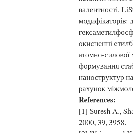
валентності, LiS
модифікаторів:
гексаметилфосф
окисненні етил
атомно-силової 
формування ста
наноструктур на
рахунок міжмоле
References:
[1] Suresh A., Sh
2000, 39, 3958.