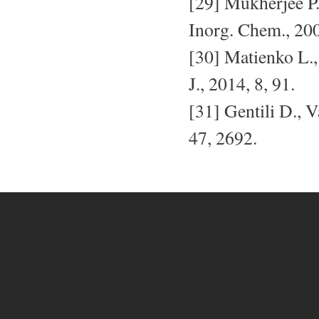
[29] Mukherjee P
Inorg. Chem., 200
[30] Matienko L.,
J., 2014, 8, 91.
[31] Gentili D., V
47, 2692.