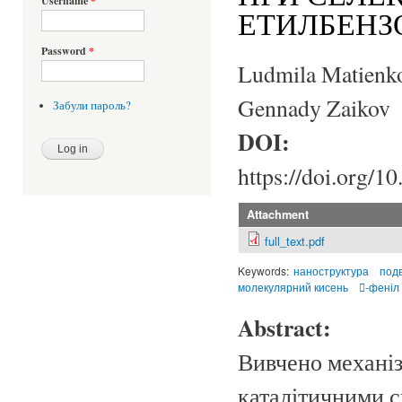
Username
*
ЕТИЛБЕНЗ
Password
*
Ludmila Matienko
Gennady Zaikov
Забули пароль?
DOI:
https://doi.org/1
Attachment
full_text.pdf
Keywords:
наноструктура
подв
молекулярний кисень
-феніл
Abstract:
Вивчено механіз
каталітичними с