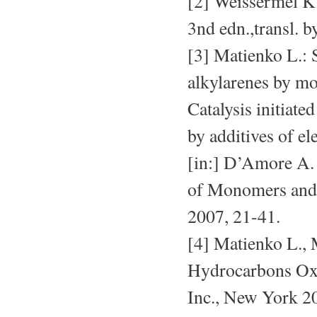
[2] Weissermel K.
3nd edn.,transl.
[3] Matienko L.: S
alkylarenes by mo
Catalysis initiate
by additives of e
[in:] D’Amore A. 
of Monomers and 
2007, 21-41.
[4] Matienko L., 
Hydrocarbons Oxi
Inc., New York 2