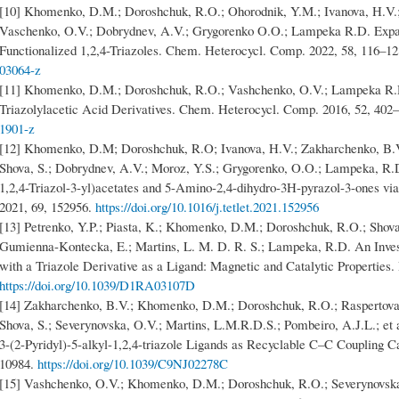
[10] Khomenko, D.M.; Doroshchuk, R.O.; Ohorodnik, Y.M.; Ivanova, H.V.; 
Vaschenko, O.V.; Dobrydnev, A.V.; Grygorenko O.O.; Lampeka R.D. Expa
Functionalized 1,2,4-Triazoles. Chem. Heterocycl. Comp. 2022, 58, 116–1
03064-z
[11] Khomenko, D.M.; Doroshchuk, R.O.; Vashchenko, O.V.; Lampeka R.D.
Triazolylacetic Acid Derivatives. Chem. Heterocycl. Comp. 2016, 52, 402
1901-z
[12] Khomenko, D.M; Doroshchuk, R.O; Ivanova, H.V.; Zakharchenko, B.V.
Shova, S.; Dobrydnev, A.V.; Moroz, Y.S.; Grygorenko, O.O.; Lampeka, R.D
1,2,4-Triazol-3-yl)acetates and 5-Amino-2,4-dihydro-3H-pyrazol-3-ones via 
2021, 69, 152956.
https://doi.org/10.1016/j.tetlet.2021.152956
[13] Petrenko, Y.P.; Piasta, K.; Khomenko, D.M.; Doroshchuk, R.O.; Shova,
Gumienna-Kontecka, E.; Martins, L. M. D. R. S.; Lampeka, R.D. An Inves
with a Triazole Derivative as a Ligand: Magnetic and Catalytic Properties
https://doi.org/10.1039/D1RA03107D
[14] Zakharchenko, B.V.; Khomenko, D.M.; Doroshchuk, R.O.; Raspertova, 
Shova, S.; Severynovska, O.V.; Martins, L.M.R.D.S.; Pombeiro, A.J.L.; et
3-(2-Pyridyl)-5-alkyl-1,2,4-triazole Ligands as Recyclable C–C Coupling 
10984.
https://doi.org/10.1039/C9NJ02278C
[15] Vashchenko, O.V.; Khomenko, D.M.; Doroshchuk, R.O.; Severynovska, 