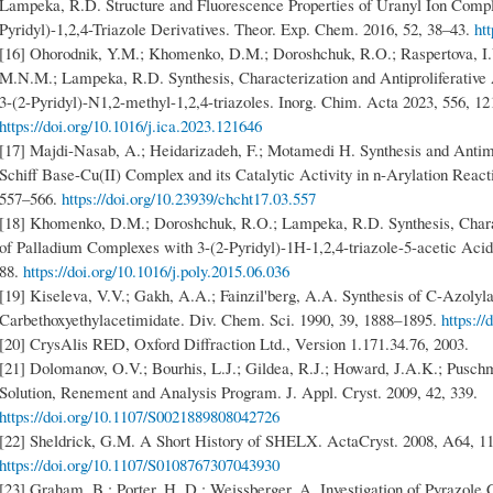
Lampeka, R.D. Structure and Fluorescence Properties of Uranyl Ion Compl
Pyridyl)-1,2,4-Triazole Derivatives. Theor. Exp. Chem. 2016, 52, 38–43.
ht
[16] Ohorodnik, Y.M.; Khomenko, D.M.; Doroshchuk, R.O.; Raspertova, I.V
M.N.M.; Lampeka, R.D. Synthesis, Characterization and Antiproliferative 
3-(2-Pyridyl)-N1,2-methyl-1,2,4-triazoles. Inorg. Chim. Acta 2023, 556, 12
https://doi.org/10.1016/j.ica.2023.121646
[17] Majdi-Nasab, A.; Heidarizadeh, F.; Motamedi H. Synthesis and Antimi
Schiff Base-Cu(II) Complex and its Catalytic Activity in n-Arylation Reac
557–566.
https://doi.org/10.23939/chcht17.03.557
[18] Khomenko, D.M.; Doroshchuk, R.O.; Lampeka, R.D. Synthesis, Chara
of Palladium Complexes with 3-(2-Pyridyl)-1H-1,2,4-triazole-5-acetic Acid
88.
https://doi.org/10.1016/j.poly.2015.06.036
[19] Kiseleva, V.V.; Gakh, A.A.; Fainzil'berg, A.A. Synthesis of C-Azolyl
Carbethoxyethylacetimidate. Div. Chem. Sci. 1990, 39, 1888–1895.
https:/
[20] CrysAlis RED, Oxford Diffraction Ltd., Version 1.171.34.76, 2003.
[21] Dolomanov, O.V.; Bourhis, L.J.; Gildea, R.J.; Howard, J.A.K.; Pus
Solution, Renement and Analysis Program. J. Appl. Cryst. 2009, 42, 339.
https://doi.org/10.1107/S0021889808042726
[22] Sheldrick, G.M. A Short History of SHELX. ActaCryst. 2008, A64, 1
https://doi.org/10.1107/S0108767307043930
[23] Graham, B.; Porter, H. D.; Weissberger, A. Investigation of Pyrazole