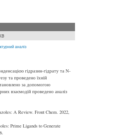
 KB
ктурний аналіз
онденсацією гідразин-гідрату та N-
езу та проведено їхній
становлено за допомогою
рних взаємодій проведено аналіз
Triazoles: A Review. Front Chem. 2022,
zoles: Prime Ligands to Generate
6.