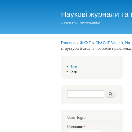
Наукові журнали та 
Львівської політехніки
Головна
»
ЖХХТ
»
Ch&ChT Vol. 19, No.
You are here
структура й аналіз поверхні гіршфельд
Eng
Укр
Search form
Шукати
User login
Username
*