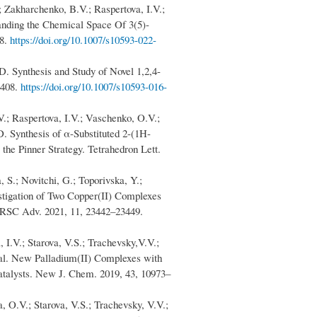
Zakharchenko, B.V.; Raspertova, I.V.;
nding the Chemical Space Of 3(5)-
28.
https://doi.org/10.1007/s10593-022-
 Synthesis and Study of Novel 1,2,4-
–408.
https://doi.org/10.1007/s10593-016-
; Raspertova, I.V.; Vaschenko, O.V.;
. Synthesis of α-Substituted 2-(1H-
the Pinner Strategy. Tetrahedron Lett.
 S.; Novitchi, G.; Toporivska, Y.;
tigation of Two Copper(II) Complexes
. RSC Adv. 2021, 11, 23442–23449.
I.V.; Starova, V.S.; Trachevsky,V.V.;
 al. New Palladium(II) Complexes with
Catalysts. New J. Chem. 2019, 43, 10973–
O.V.; Starova, V.S.; Trachevsky, V.V.;