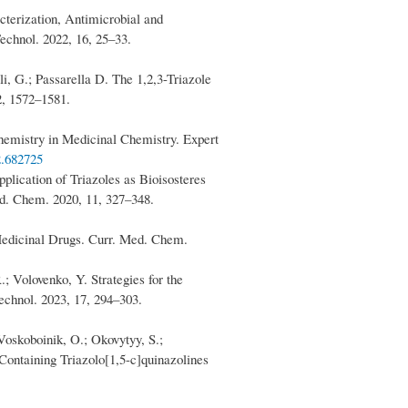
cterization, Antimicrobial and
chnol. 2022, 16, 25–33.
li, G.; Passarella D. The 1,2,3-Triazole
2, 1572–1581.
Chemistry in Medicinal Chemistry. Expert
2.682725
plication of Triazoles as Bioisosteres
d. Chem. 2020, 11, 327–348.
Medicinal Drugs. Curr. Med. Chem.
; Volovenko, Y. Strategies for the
echnol. 2023, 17, 294–303.
 Voskoboinik, O.; Okovytyy, S.;
Containing Triazolo[1,5-c]quinazolines