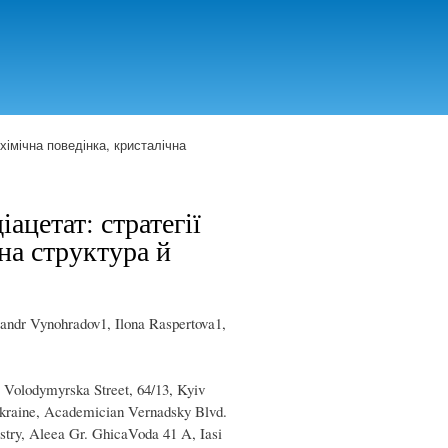
, хімічна поведінка, кристалічна
іацетат: стратегії
чна структура й
dr Vynohradov1, Ilona Raspertova1,
 Volodymyrska Street, 64/13, Kyiv
Ukraine, Academician Vernadsky Blvd.
stry, Aleea Gr. GhicaVoda 41 A, Iasi