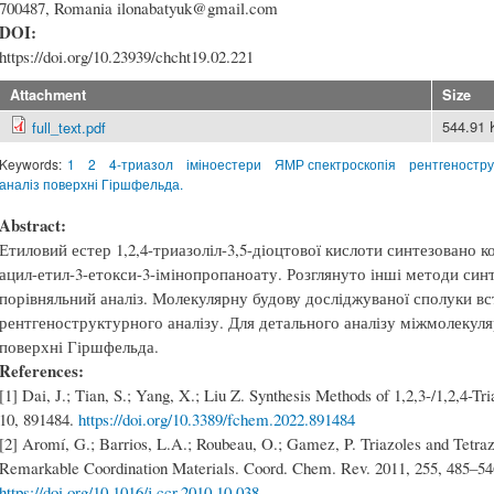
700487, Romania ilonabatyuk@gmail.com
DOI:
https://doi.org/10.23939/chcht19.02.221
Attachment
Size
544.91
full_text.pdf
Keywords:
1
2
4-триазол
іміноестери
ЯМР спектроскопія
рентгеностру
аналіз поверхні Гіршфельда.
Abstract:
Етиловий естер 1,2,4-триазоліл-3,5-діоцтової кислоти синтезовано к
ацил-етил-3-етокси-3-імінопропаноату. Розглянуто інші методи синт
порівняльний аналіз. Молекулярну будову досліджуваної сполуки в
рентгеноструктурного аналізу. Для детального аналізу міжмолекуля
поверхні Гіршфельда.
References:
[1] Dai, J.; Tian, S.; Yang, X.; Liu Z. Synthesis Methods of 1,2,3-/1,2,4-
10, 891484.
https://doi.org/10.3389/fchem.2022.891484
[2] Aromí, G.; Barrios, L.A.; Roubeau, O.; Gamez, P. Triazoles and Tetra
Remarkable Coordination Materials. Coord. Chem. Rev. 2011, 255, 485–54
https://doi.org/10.1016/j.ccr.2010.10.038