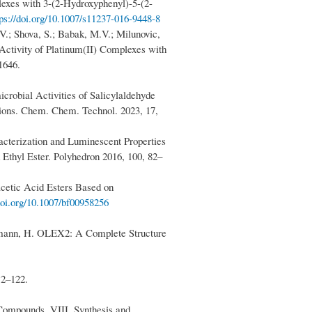
exes with 3-(2-Hydroxyphenyl)-5-(2-
tps://doi.org/10.1007/s11237-016-9448-8
.; Shova, S.; Babak, M.V.; Milunovic,
Activity of Platinum(II) Complexes with
1646.
crobial Activities of Salicylaldehyde
tions. Chem. Chem. Technol. 2023, 17,
cterization and Luminescent Properties
 Ethyl Ester. Polyhedron 2016, 100, 82–
acetic Acid Esters Based on
/doi.org/10.1007/bf00958256
chmann, H. OLEX2: A Complete Structure
12–122.
 Compounds. VIII. Synthesis and