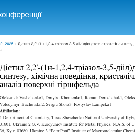
Skip to
main
конференції
content
 2, 2025
» Діетил 2,2'-(1н-1,2,4-тріазол-3,5-дііл)діацетат: стратегії синтезу
а
Діетил 2,2'-(1н-1,2,4-тріазол-3,5-дііл)д
синтезу, хімічна поведінка, кристалі
аналіз поверхні гіршфельда
Oleksandr Vashchenko1, Dmytro Khomenko1, Roman Doroshchuk1, Oleksan
Volodymyr Trachevskii2, Sergiu Shova3, Rostyslav Lampeka1
Affiliation:
1 Department of Chemistry, Taras Shevchenko National University of Kyiv,
01601, Ukraine 2 G.V. Kurdyumov Institute for Metal Physics, N.A.S. of 
36, Kyiv, 03680, Ukraine 3 “PetruPoni” Institute of Macromolecular Chemi