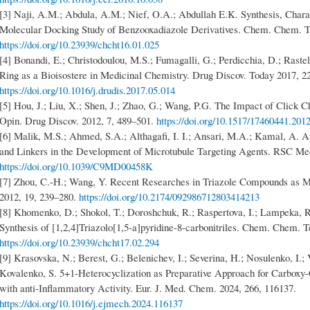
[3] Naji, A.M.; Abdula, A.M.; Nief, O.A.; Abdullah E.K. Synthesis, Chara
Molecular Docking Study of Benzooxadiazole Derivatives. Chem. Chem. Te
https://doi.org/10.23939/chcht16.01.025
[4] Bonandi, E.; Christodoulou, M.S.; Fumagalli, G.; Perdicchia, D.; Rastel
Ring as a Bioisostere in Medicinal Chemistry. Drug Discov. Today 2017, 2
https://doi.org/10.1016/j.drudis.2017.05.014
[5] Hou, J.; Liu, X.; Shen, J.; Zhao, G.; Wang, P.G. The Impact of Click 
Opin. Drug Discov. 2012, 7, 489–501.
https://doi.org/10.1517/17460441.201
[6] Malik, M.S.; Ahmed, S.A.; Althagafi, I. I.; Ansari, M.A.; Kamal, A. Ap
and Linkers in the Development of Microtubule Targeting Agents. RSC Me
https://doi.org/10.1039/C9MD00458K
[7] Zhou, C.-H.; Wang, Y. Recent Researches in Triazole Compounds as 
2012, 19, 239–280.
https://doi.org/10.2174/092986712803414213
[8] Khomenko, D.; Shokol, T.; Doroshchuk, R.; Raspertova, I.; Lampeka, R.
Synthesis of [1,2,4]Triazolo[1,5-a]pyridine-8-carbonitriles. Chem. Chem. T
https://doi.org/10.23939/chcht17.02.294
[9] Krasovska, N.; Berest, G.; Belenichev, I.; Severina, H.; Nosulenko, I.;
Kovalenko, S. 5+1-Heterocyclization as Preparative Approach for Carboxy-
with anti-Inflammatory Activity. Eur. J. Med. Chem. 2024, 266, 116137.
https://doi.org/10.1016/j.ejmech.2024.116137