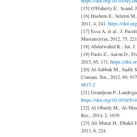
https://doi.org/10.1016/j.
[15] O'Flaherty E.: Scand. 
[16] Hashem E., Seleim M.,
2011, 4, 241.
https://doi.o
[17] Essa A. et al.: J. Facul
Mustansiriya, 2012, 75, 221
[18] Abdulwahid K.: Int. J. 
[19] Paolo Z., Aaron D., Fr
2015, 65, 171.
https://doi.
[20] Al-Sabbak M., Sadik S.,
Contam. Tox., 2012, 89, 93
0817-2
[21] Grandjean P., Landriga
https://doi.org/10.1016/S1
[22] Al Obaidy M., Al-Mashh
Res., 2014, 2, 1039.
[23] Ali Mutar H., Dhakil H
2013, 6, 224.