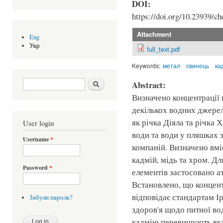
DOI:
https://doi.org/10.23939/ch
Attachment
Eng
Укр
full_text.pdf
Keywords:
метал
свинець
ка
Search form
Шукати
Abstract:
Визначено концентрації 
декількох водних джерела
як річка Діяла та річка 
User login
води та води у пляшках 
Username
*
компаній. Визначено вміс
кадмій, мідь та хром. Д
Password
*
елементів застосовано 
Встановлено, що концент
відповідає стандартам Ір
Забули пароль?
здоров'я щодо питної во
кадмію перевищують вка