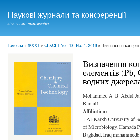
Ski
mai
Наукові журнали та конференції
con
Львівської політехніки
Головна
»
ЖХХТ
»
Ch&ChT Vol. 13, No. 4, 2019
» Визначення концентр
You are here
Визначення ко
елементів (Pb, 
водних джерел
Mohammed A. B. Abdul Ja
Kamal1
Affiliation:
1 Al-Karkh University of S
of Microbiology, Hamada Pa
Baghdad, Iraq mohammedb