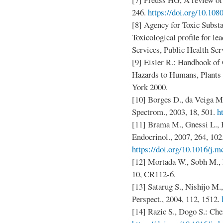
246.
https://doi.org/10.10
[8] Agency for Toxic Subs
Toxicological profile for 
Services, Public Health Ser
[9] Eisler R.: Handbook o
Hazards to Humans, Plants
York 2000.
[10] Borges D., da Veiga M.,
Spectrom., 2003, 18, 501.
h
[11] Brama M., Gnessi L., Ba
Endocrinol., 2007, 264, 102
https://doi.org/10.1016/j.m
[12] Mortada W., Sobh M., 
10, CR112-6.
[13] Satarug S., Nishijo M.,
Perspect., 2004, 112, 1512.
[14] Razic S., Dogo S.: Ch