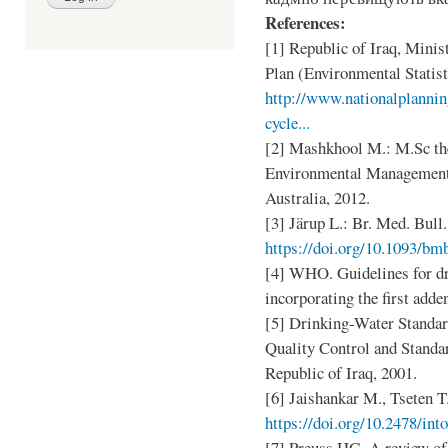
References:
[1] Republic of Iraq, Mini
Plan (Environmental Statist
http://www.nationalplanning
cycle...
[2] Mashkhool M.: M.Sc the
Environmental Management,
Australia, 2012.
[3] Järup L.: Br. Med. Bull.
https://doi.org/10.1093/bm
[4] WHO. Guidelines for dri
incorporating the first add
[5] Drinking-Water Standar
Quality Control and Standar
Republic of Iraq, 2001.
[6] Jaishankar M., Tseten T. 
https://doi.org/10.2478/in
[7] Preuss HG, A review of 