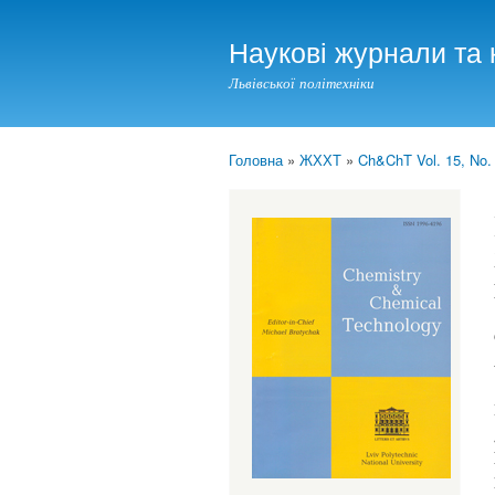
Наукові журнали та 
Львівської політехніки
Головна
»
ЖХХТ
»
Ch&ChT Vol. 15, No.
You are here