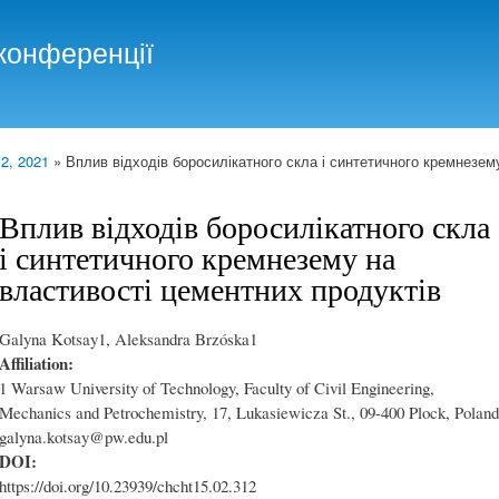
Skip to
main
конференції
content
 2, 2021
» Вплив відходів боросилікатного скла і синтетичного кремнезем
Вплив відходів боросилікатного скла
і синтетичного кремнезему на
властивості цементних продуктів
Galyna Kotsay1, Aleksandra Brzóska1
Affiliation:
1 Warsaw University of Technology, Faculty of Civil Engineering,
Mechanics and Petrochemistry, 17, Lukasiewicza St., 09-400 Plock, Poland
galyna.kotsay@pw.edu.pl
DOI:
https://doi.org/10.23939/chcht15.02.312