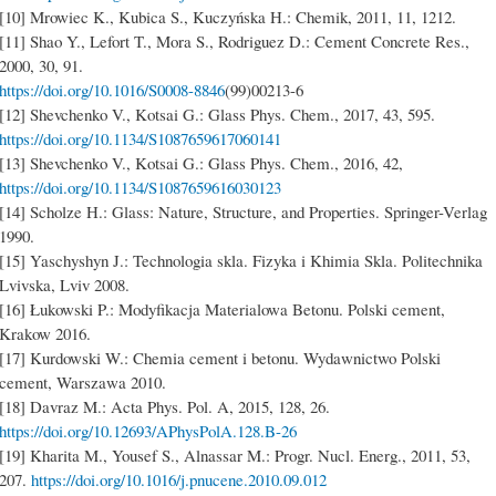
[10] Mrowiec K., Kubica S., Kuczyńska H.: Chemik, 2011, 11, 1212.
[11] Shao Y., Lefort T., Mora S., Rodriguez D.: Cement Concrete Res.,
2000, 30, 91.
https://doi.org/10.1016/S0008-8846
(99)00213-6
[12] Shevchenko V., Kotsai G.: Glass Phys. Chem., 2017, 43, 595.
https://doi.org/10.1134/S1087659617060141
[13] Shevchenko V., Kotsai G.: Glass Phys. Chem., 2016, 42,
https://doi.org/10.1134/S1087659616030123
[14] Scholze H.: Glass: Nature, Structure, and Properties. Springer-Verlag
1990.
[15] Yaschyshyn J.: Technologia skla. Fizyka i Khimia Skla. Politechnika
Lvivska, Lviv 2008.
[16] Łukowski P.: Modyfikacja Materialowa Betonu. Polski cement,
Krakow 2016.
[17] Kurdowski W.: Chemia cement i betonu. Wydawnictwo Polski
cement, Warszawa 2010.
[18] Davraz M.: Acta Phys. Pol. A, 2015, 128, 26.
https://doi.org/10.12693/APhysPolA.128.B-26
[19] Kharita M., Yousef S., Alnassar M.: Progr. Nucl. Energ., 2011, 53,
207.
https://doi.org/10.1016/j.pnucene.2010.09.012