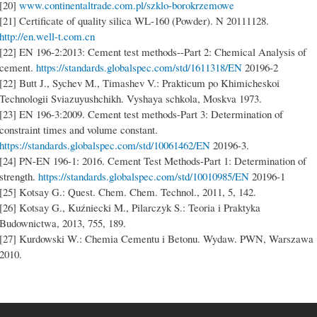
[20]
www.continentaltrade.com.pl/szklo-borokrzemowe
[21] Certificate of quality silica WL-160 (Powder). N 20111128.
http://en.well-t.com.cn
[22] EN 196-2:2013: Cement test methods--Part 2: Chemical Analysis of
cement.
https://standards.globalspec.com/std/1611318/EN
20196-2
[22] Butt J., Sychev M., Timashev V.: Prakticum po Khimicheskoi
Technologii Sviazuyushchikh. Vyshaya schkola, Moskva 1973.
[23] EN 196-3:2009. Cement test methods-Part 3: Determination of
constraint times and volume constant.
https://standards.globalspec.com/std/10061462/EN
20196-3.
[24] PN-EN 196-1: 2016. Cement Test Methods-Part 1: Determination of
strength.
https://standards.globalspec.com/std/10010985/EN
20196-1
[25] Kotsay G.: Quest. Chem. Chem. Technol., 2011, 5, 142.
[26] Kotsay G., Kuźniecki M., Pilarczyk S.: Teoria i Praktyka
Budownictwa, 2013, 755, 189.
[27] Kurdowski W.: Chemia Cementu i Betonu. Wydaw. PWN, Warszawa
2010.