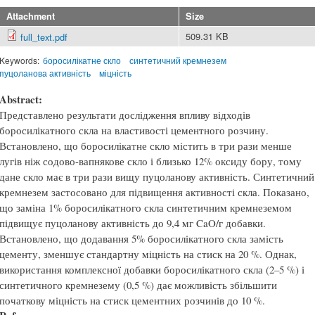
Attachment
Size
509.31 KB
full_text.pdf
Keywords:
боросилікатне скло
синтетичний кремнезем
пуцоланова активність
міцність
Abstract:
Представлено результати дослідження впливу відходів
боросилікатного скла на властивості цементного розчину.
Встановлено, що боросилікатне скло містить в три рази менше
лугів ніж содово-вапнякове скло і близько 12% оксиду бору, тому
дане скло має в три рази вищу пуцоланову активність. Синтетичний
кремнезем застосовано для підвищення активності скла. Показано,
що заміна 1% боросилікатного скла синтетичним кремнеземом
підвищує пуцоланову активність до 9,4 мг CaO/г добавки.
Встановлено, що додавання 5% боросилікатного скла замість
цементу, зменшує стандартну міцність на стиск на 20 %. Однак,
використання комплексної добавки боросилікатного скла (2–5 %) і
синтетичного кремнезему (0,5 %) дає можливість збільшити
початкову міцність на стиск цементних розчинів до 10 %.