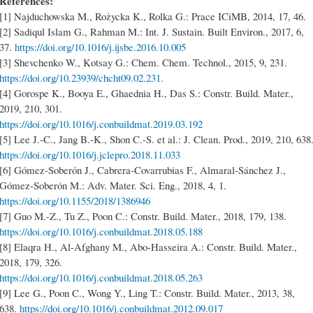
References:
[1] Najduchowska M., Rożycka K., Rolka G.: Prace ICiMB, 2014, 17, 46.
[2] Sadiqul Islam G., Rahman M.: Int. J. Sustain. Built Environ., 2017, 6,
37.
https://doi.org/10.1016/j.ijsbe.2016.10.005
[3] Shevchenko W., Kotsay G.: Chem. Chem. Technol., 2015, 9, 231.
https://doi.org/10.23939/chcht09.02.231
.
[4] Gorospe K., Booya E., Ghaednia H., Das S.: Constr. Build. Mater.,
2019, 210, 301.
https://doi.org/10.1016/j.conbuildmat.2019.03.192
[5] Lee J.-C., Jang B.-K., Shon C.-S. et al.: J. Clean. Prod., 2019, 210, 638
https://doi.org/10.1016/j.jclepro.2018.11.033
[6] Gómez-Soberón J., Cabrera-Covarrubias F., Almaral-Sánchez J.,
Gómez-Soberón M.: Adv. Mater. Sci. Eng., 2018, 4, 1.
https://doi.org/10.1155/2018/1386946
[7] Guo M.-Z., Tu Z., Poon C.: Constr. Build. Mater., 2018, 179, 138.
https://doi.org/10.1016/j.conbuildmat.2018.05.188
[8] Elaqra H., Al-Afghany M., Abo-Hasseira A.: Constr. Build. Mater.,
2018, 179, 326.
https://doi.org/10.1016/j.conbuildmat.2018.05.263
[9] Lee G., Poon C., Wong Y., Ling T.: Constr. Build. Mater., 2013, 38,
638.
https://doi.org/10.1016/j.conbuildmat.2012.09.017