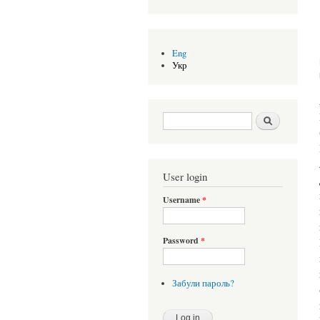
Eng
Укр
Search form
Шукати
User login
Username
*
Password
*
Забули пароль?