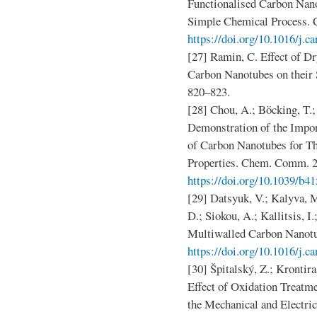
Functionalised Carbon Nan
Simple Chemical Process. C
https://doi.org/10.1016/j.c
[27] Ramin, C. Effect of D
Carbon Nanotubes on their St
820–823.
[28] Chou, A.; Böcking, T.;
Demonstration of the Impor
of Carbon Nanotubes for Th
Properties. Chem. Comm. 20
https://doi.org/10.1039/b4
[29] Datsyuk, V.; Kalyva, M.
D.; Siokou, A.; Kallitsis, I
Multiwalled Carbon Nanotu
https://doi.org/10.1016/j.c
[30] Špitalský, Z.; Krontira
Effect of Oxidation Treatm
the Mechanical and Electric