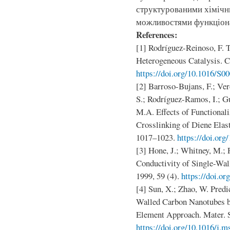
структурованими хімічн
можливостями функціона
References:
[1] Rodríguez-Reinoso, F. 
Heterogeneous Catalysis. C
https://doi.org/10.1016/S0
[2] Barroso-Bujans, F.; Ve
S.; Rodríguez-Ramos, I.; 
M.A. Effects of Functional
Crosslinking of Diene Elast
1017–1023.
https://doi.org
[3] Hone, J.; Whitney, M.; P
Conductivity of Single-Wal
1999, 59 (4).
https://doi.o
[4] Sun, X.; Zhao, W. Predic
Walled Carbon Nanotubes b
Element Approach. Mater. S
https://doi.org/10.1016/j.m