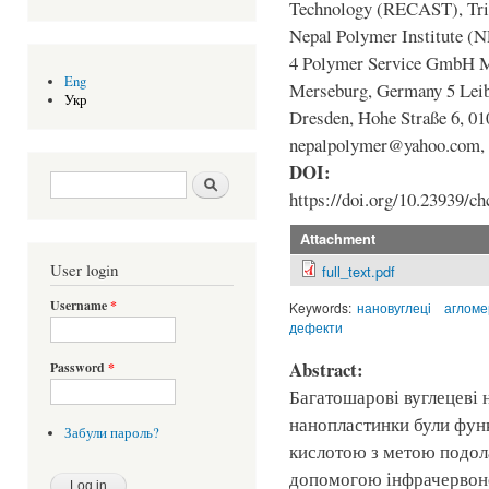
Technology (RECAST), Trib
Nepal Polymer Institute (N
4 Polymer Service GmbH Me
Eng
Merseburg, Germany 5 Leibn
Укр
Dresden, Hohe Straße 6, 0
nepalpolymer@yahoo.com, 
DOI:
Search form
Шукати
https://doi.org/10.23939/ch
Attachment
User login
full_text.pdf
Username
*
Keywords:
нановуглеці
агломе
дефекти
Abstract:
Password
*
Багатошарові вуглецеві 
нанопластинки були фун
Забули пароль?
кислотою з метою подол
допомогою інфрачервоно