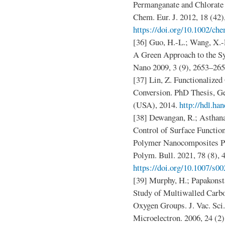
Permanganate and Chlorate
Chem. Eur. J. 2012, 18 (42
https://doi.org/10.1002/c
[36] Guo, H.-L.; Wang, X.-F
A Green Approach to the S
Nano 2009, 3 (9), 2653–26
[37] Lin, Z. Functionalize
Conversion. PhD Thesis, Ge
(USA), 2014.
http://hdl.ha
[38] Dewangan, R.; Asthana
Control of Surface Functio
Polymer Nanocomposites P
Polym. Bull. 2021, 78 (8),
https://doi.org/10.1007/s
[39] Murphy, H.; Papakonst
Study of Multiwalled Carb
Oxygen Groups. J. Vac. Sci
Microelectron. 2006, 24 (2)