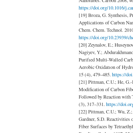
Nanotubes. Carbon 2008, 46
https://doi.org/10.1016/j.c
[19] Broza, G. Synthesis, P
Applications of Carbon Nan
Chem. Chem. Technol. 2010,
https://doi.org/10.23939/ch
[20] Zeynalov, E.; Huseynov
Nagiyev, Y.; Abdurakhmano
Purifıed Multi-Walled Car
Aerobic Oxidatıon of Hydr
15 (4), 479–485.
https://do
[21] Pittman, C.U.; He, G.
Modification of Carbon Fib
Followed by Reaction with 
(3), 317–331.
https://doi.o
[22] Pittman, C.U.; Wu, Z.;
Gardner, S.D. Reactivities
Fiber Surfaces by Tetraethy