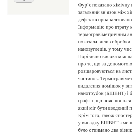
Фур’є показано хімічну 
загальний зв’язок між 
дефектів проаналізовано
Інформацію про втрату 
термогравіметричним ан
показала вплив обробки 
нановуглеців, у тому чис
Порівняно висока міжшар
про те, що за допомогою
розшаровуються на лист
частинок. Термогравімет
видалення домішок у ви
нанотрубок (БШВНТ) і б
графіті, що пояснюєтьс
який міг бути введений п
Крім того, також спосте
у випадку БШВНТ з мен
було отримано два різни