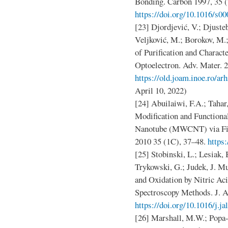
Bonding. Carbon 1997, 35 (
https://doi.org/10.1016/s0
[23] Djordjević, V.; Djusteb
Veljković, M.; Borokov, M.;
of Purification and Charact
Optoelectron. Adv. Mater. 2
https://old.joam.inoe.ro/ar
April 10, 2022)
[24] Abuilaiwi, F.A.; Tahar
Modification and Functiona
Nanotube (MWCNT) via Fisch
2010 35 (1C), 37–48.
https
[25] Stobinski, L.; Lesiak, B
Trykowski, G.; Judek, J. M
and Oxidation by Nitric Ac
Spectroscopy Methods. J. A
https://doi.org/10.1016/j.j
[26] Marshall, M.W.; Popa-