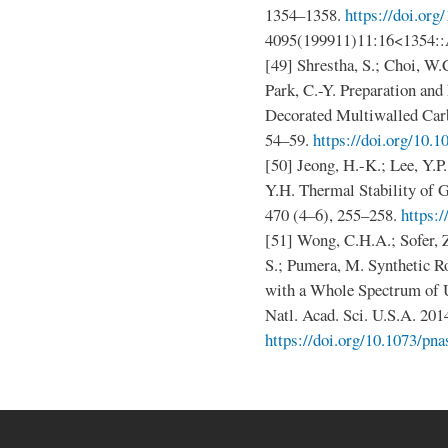
1354–1358.
https://doi.org
4095(199911)11:16<1354
[49] Shrestha, S.; Choi, W.
Park, C.-Y. Preparation and
Decorated Multiwalled Car
54–59.
https://doi.org/10.1
[50] Jeong, H.-K.; Lee, Y.P.
Y.H. Thermal Stability of G
470 (4–6), 255–258.
https:/
[51] Wong, C.H.A.; Sofer, Z
S.; Pumera, M. Synthetic 
with a Whole Spectrum of U
Natl. Acad. Sci. U.S.A. 201
https://doi.org/10.1073/pn