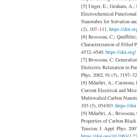
[5] Unger, E.; Graham, A.; 
Electrochemical Functional
Nanotubes for Solvation and
(2), 107–111.
https://doi.o
[6] Brosseau, C.; Quéffélec,
Characterization of Filled P
4532–4540.
https://doi.org
[7] Brosseau, C. Generaliz
Dielectric Relaxation in Pa
Phys. 2002, 91 (5), 3197–3
[8] Mdarhri, A.; Carmona, F
Current Electrical and Mic
Multiwalled Carbon Nanotu
103 (5), 054303.
https://do
[9] Mdarhri, A.; Brosseau,
Properties of Carbon Black
Tension. J. Appl. Phys. 200
https://doi.org/10.1063/1.