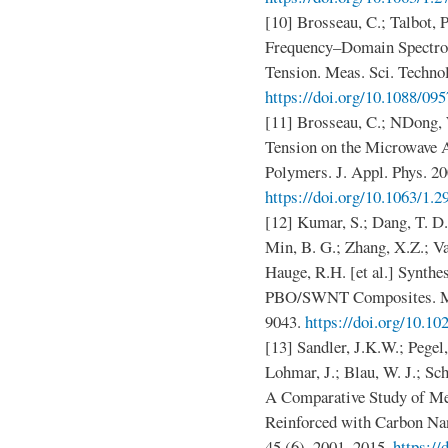
[10] Brosseau, C.; Talbot, 
Frequency–Domain Spectros
Tension. Meas. Sci. Technol
https://doi.org/10.1088/09
[11] Brosseau, C.; NDong, 
Tension on the Microwave A
Polymers. J. Appl. Phys. 20
https://doi.org/10.1063/1.
[12] Kumar, S.; Dang, T. D.
Min, B. G.; Zhang, X.Z.; Va
Hauge, R.H. [et al.] Synthes
PBO/SWNT Composites. Mac
9043.
https://doi.org/10.1
[13] Sandler, J.K.W.; Pegel,
Lohmar, J.; Blau, W. J.; Sch
A Comparative Study of Me
Reinforced with Carbon Na
45 (6), 2001–2015.
https://