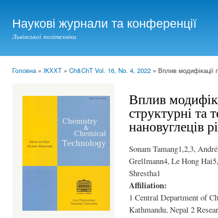
Ski
mai
Наукові журнали та конференції
con
Львівської політехніки
Головна
»
ЖХХТ
»
Ch&ChT Vol. 16, No. 4, 2022
» Вплив модифікації по
You are here
Вплив модифіка
структурні та т
нановуглеців р
Sonam Tamang1,2,3, André 
Grellmann4, Le Hong Hai5,
Shrestha1
Affiliation:
1 Central Department of Ch
Kathmandu, Nepal 2 Researc