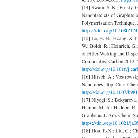
[14] Swain, S. K.; Prusty, G
Nanoplatelets of Graphite
Polymerisation Technique. J
https://doi.org/10.1080/17
[15] Le, H. H.; Hoang, X.T.
W.; Boldt, R.; Heinrich, G.
of Filler Wetting and Disp
Composites. Carbon 2012, 
http://doi.org/10.1016/j.ca
[16] Hirsch, A.; Vostrowsk
Nanotubes. Top. Curr. Chem
http://doi.org/10.1007/b98
[17] Niyogi, S.; Bekyarova, 
Hamon, M. A.; Haddon, R. C
Graphene. J. Am. Chem. Soc
https://doi.org/10.1021/ja0
[18] Hou, P.-X.; Liu, C.; C