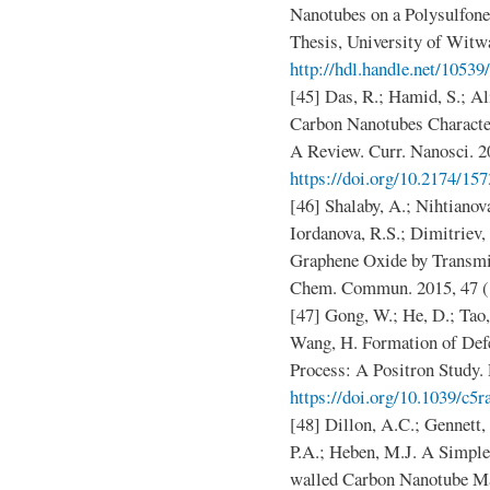
Nanotubes on a Polysulfone
Thesis, University of Witw
http://hdl.handle.net/10539
[45] Das, R.; Hamid, S.; A
Carbon Nanotubes Character
A Review. Curr. Nanosci. 20
https://doi.org/10.2174/1
[46] Shalaby, A.; Nihtianov
Iordanova, R.S.; Dimitriev,
Graphene Oxide by Transmi
Chem. Commun. 2015, 47 (
[47] Gong, W.; He, D.; Tao, 
Wang, H. Formation of Defe
Process: A Positron Study.
https://doi.org/10.1039/c5
[48] Dillon, A.C.; Gennett, 
P.A.; Heben, M.J. A Simple
walled Carbon Nanotube Mat