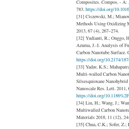
Composites. Compos. - A: A
783.
https://doi.org/10.101
[31] Ciszewski, M.; Mianow
Methods Using Oxidizing M
2013, 67 (4), 267–274.
[32] Yudianti, R.; Onggo, H
Azuma, J.-I. Analysis of F
Carbon Nanotube Surface. Op
https://doi.org/10.2174/1
[33] Yadav, K.S.; Mahapatra
Multi-walled Carbon Nanot
Silsesquioxane Nanohybrid 
Nanoscale Res. Lett. 2011, 6
https://doi.org/10.1186%2
[34] Liu, H.; Wang, J.; Wang
Multiwalled Carbon Nanotub
Materials 2018, 11 (12), 2
[35] Chua, C.K.; Sofer, Z.;