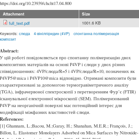
https://doi.org/10.23939/chcht17.04.800
Attachment
Size
1001.6 KB
full_text.pdf
Keywords:
слюда
4-вінілпіридин (4VP)
спонтанна полімеризація
композит
Abstract:
У цій роботі повідомляється про спонтанну полімеризацію двох
композитних матеріалів на основі P4VP і слюди у двох різних
співвідношеннях: 4VP/слюда/R=5 і 4VP/слюда/R=10, позначених як
P4VP5@mica і P4VP10@mica відповідно. Отримані композити були
охарактеризовані за допомогою термогравіметричного аналізу
(TGA), інфрачервоної спектроскопії з перетворенням Фур’є (FTIR)
ісканувальної електронної мікроскопії (SEM). Полімеризований
P4VP на неорганічній поверхні має потенційний інтерес для
модифікації міжфазних властивостей слюди.
References:
[1] Ghannam, L.;Bacou, M.;Garay, H.; Shanahan, M.E.R.; François, J.;
Billon, L. Elastomer Monolayers Adsorbed on Mica Surfaces by Nitroxide-