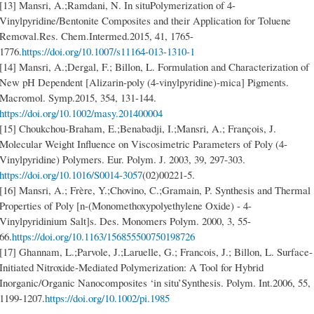
[13] Mansri, A.;Ramdani, N. In situPolymerization of 4-
Vinylpyridine/Bentonite Composites and their Application for Toluene
Removal.Res. Chem.Intermed.2015, 41, 1765-
1776.
https://doi.org/10.1007/s11164-013-1310-1
[14] Mansri, A.;Dergal, F.; Billon, L. Formulation and Characterization of
New pH Dependent [Alizarin‐poly (4‐vinylpyridine)‐mica] Pigments.
Macromol. Symp.2015, 354, 131-144.
https://doi.org/10.1002/masy.201400004
[15] Choukchou-Braham, E.;Benabadji, I.;Mansri, A.; François, J.
Molecular Weight Influence on Viscosimetric Parameters of Poly (4-
Vinylpyridine) Polymers. Eur. Polym. J. 2003, 39, 297-303.
https://doi.org/10.1016/S0014-3057
(02)00221-5.
[16] Mansri, A.; Frère, Y.;Chovino, C.;Gramain, P. Synthesis and Thermal
Properties of Poly [n-(Monomethoxypolyethylene Oxide) - 4-
Vinylpyridinium Salt]s. Des. Monomers Polym. 2000, 3, 55-
66.
https://doi.org/10.1163/156855500750198726
[17] Ghannam, L.;Parvole, J.;Laruelle, G.; Francois, J.; Billon, L. Surface‐
Initiated Nitroxide‐Mediated Polymerization: A Tool for Hybrid
Inorganic/Organic Nanocomposites ‘in situ’Synthesis. Polym. Int.2006, 55,
1199-1207.
https://doi.org/10.1002/pi.1985