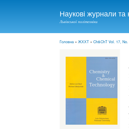
Наукові журнали та 
Львівської політехніки
Головна
»
ЖХХТ
»
Ch&ChT Vol. 17, No.
You are here