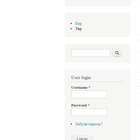
Eng
Укр
Search form
Шукати
User login
Username
*
Password
*
Забули пароль?