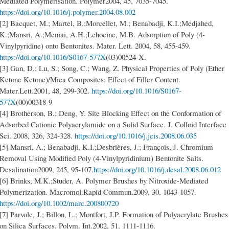
Mediated Polymerisation. Polymer2004, 45, 7035-7045.
https://doi.org/10.1016/j.polymer.2004.08.002
[2] Bacquet, M.; Martel, B.;Morcellet, M.; Benabadji, K.I.;Medjahed,
K.;Mansri, A.;Meniai, A.H.;Lehocine, M.B. Adsorption of Poly (4-
Vinylpyridine) onto Bentonites. Mater. Lett. 2004, 58, 455-459.
https://doi.org/10.1016/S0167-577X
(03)00524-X.
[3] Gan, D.; Lu, S.; Song, C.; Wang, Z. Physical Properties of Poly (Ether
Ketone Ketone)/Mica Composites: Effect of Filler Content.
Mater.Lett.2001, 48, 299-302.
https://doi.org/10.1016/S0167-
577X
(00)00318-9
[4] Brotherson, B.; Deng, Y. Site Blocking Effect on the Conformation of
Adsorbed Cationic Polyacrylamide on a Solid Surface. J. Colloid Interface
Sci. 2008, 326, 324-328.
https://doi.org/10.1016/j.jcis.2008.06.035
[5] Mansri, A.; Benabadji, K.I.;Desbrières, J.; François, J. Chromium
Removal Using Modified Poly (4-Vinylpyridinium) Bentonite Salts.
Desalination2009, 245, 95-107.
https://doi.org/10.1016/j.desal.2008.06.012
[6] Brinks, M.K.;Studer, A. Polymer Brushes by Nitroxide-Mediated
Polymerization. Macromol.Rapid Commun.2009, 30, 1043-1057.
https://doi.org/10.1002/marc.200800720
[7] Parvole, J.; Billon, L.; Montfort, J.P. Formation of Polyacrylate Brushes
on Silica Surfaces. Polym. Int.2002, 51, 1111-1116.