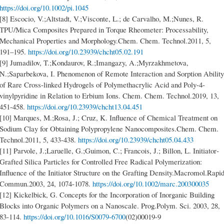
https://doi.org/10.1002/pi.1045
[8] Escocio, V.;Altstadt, V.;Visconte, L.; de Carvalho, M.;Nunes, R.
TPU/Mica Composites Prepared in Torque Rheometer: Processability,
Mechanical Properties and Morphology.Chem. Chem. Technol.2011, 5,
191–195.
https://doi.org/10.23939/chcht05.02.191
[9] Jumadilov, T.;Kondaurov, R.;Imangazy, A.;Myrzakhmetova,
N.;Saparbekova, I. Phenomenon of Remote Interaction and Sorption Ability
of Rare Cross-linked Hydrogels of Polymethacrylic Acid and Poly-4-
vinylpyridine in Relation to Erbium Ions. Chem. Chem. Technol.2019, 13,
451-458.
https://doi.org/10.23939/chcht13.04.451
[10] Marques, M.;Rosa, J.; Cruz, K. Influence of Chemical Treatment on
Sodium Clay for Obtaining Polypropylene Nanocomposites.Chem. Chem.
Technol.2011, 5, 433-438.
https://doi.org/10.23939/chcht05.04.433
[11] Parvole, J.;Laruelle, G.;Guimon, C.; Francois, J.; Billon, L. Initiator‐
Grafted Silica Particles for Controlled Free Radical Polymerization:
Influence of the Initiator Structure on the Grafting Density.Macromol.Rapi
Commun.2003, 24, 1074-1078.
https://doi.org/10.1002/marc.200300035
[12] Kickelbick, G. Concepts for the Incorporation of Inorganic Building
Blocks into Organic Polymers on a Nanoscale. Prog.Polym. Sci. 2003, 28,
83-114.
https://doi.org/10.1016/S0079-6700
(02)00019-9