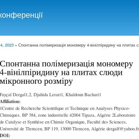
Skip to
main
конференції
content
 4, 2023
» Спонтанна полімеризація мономеру 4-вінілпіридину на плитах 
Спонтанна полімеризація мономеру
4-вінілпіридину на плитах слюди
мікронного розміру
Fayçal Dergal1,2, Djahida Lerari1, Khaldoun Bachari1
Affiliation:
1Centre de Recherche Scientifique et Technique en Analyses Physico-
Chimiques. BP 384, zone industrielle 42004 Tipaza, Algérie 2Laboratoire
de Catalyse et Synthèse en Chimie Organique, Faculté des Sciences,
Université de Tlemcen, BP 119, 13000 Tlemcen, Algérie dergalf@yahoo.fr
DOI: