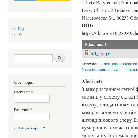
1 Lviv Polytechnic National
Lviv, Ukraine 2 Gdansk Uni
Narutowicza St., 80233 G
DOI:
Eng
https://doi.org/10.23939/ch
Укр
Attachment
full_text.pdf
Search form
Шукати
Keywords:
інден-кумаронова см
бітум-полімерна суміш
ІЧ-спе
Abstract:
User login
З використанням легкої ф
Username
*
містить у своєму складі 
індену, з додаванням гл
Password
*
використанням як ініціа
діглициділового етеру Б
кумаронова смола з епо
Забули пароль?
модельних системах, що