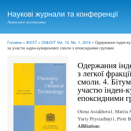
Ski
mai
Наукові журнали та конференції
con
Львівської політехніки
Головна
»
ЖХХТ
»
Ch&ChT Vol. 13, No. 1, 2019
» Одержання інден-кум
You are here
за участю інден-кумаронової смоли з епоксидними групами
Одержання інд
з легкої фракці
смоли. 4. Біту
участю інден-к
епоксидними г
Olena Astakhova1, Mariia 
Yuriy Prysiazhnyi1, Piotr 
Affiliation: