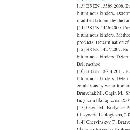
[13] BS EN 13589:2008. Eu
bituminous binders. Determi
modified bitumen by the for
[14] BS EN 1426:2000. Eur
bituminous binders. Methods
products. Determination of 
[15] BS EN 1427:2007. Eur
bituminous binders. Determi
Ball method
[16] BS EN 13614:2011. Eu
bituminous binders. Determ
emulstions by water immers
Bratychak M., Gagin M., S
Inzyneria Ekologiczna, 2004
[17] Gagin M., Bratychak 
i Inzyneria Ekologiczna, 200
[14] Chervinskyy T., Brat
Chemia i Inzyneria Ekologic