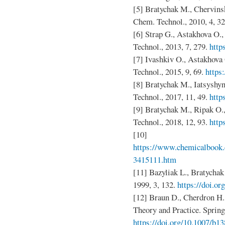
[5] Bratychak M., Chervins
Chem. Technol., 2010, 4, 32
[6] Strap G., Astakhova O.,
Technol., 2013, 7, 279.
http
[7] Ivashkiv O., Astakhova
Technol., 2015, 9, 69.
https
[8] Bratychak M., Iatsyshy
Technol., 2017, 11, 49.
http
[9] Bratychak M., Ripak O.
Technol., 2018, 12, 93.
http
[10]
https://www.chemicalboo
3415111.htm
[11] Bazyliak L., Bratychak
1999, 3, 132.
https://doi.o
[12] Braun D., Cherdron H.
Theory and Practice. Spring
https://doi.org/10.1007/b1