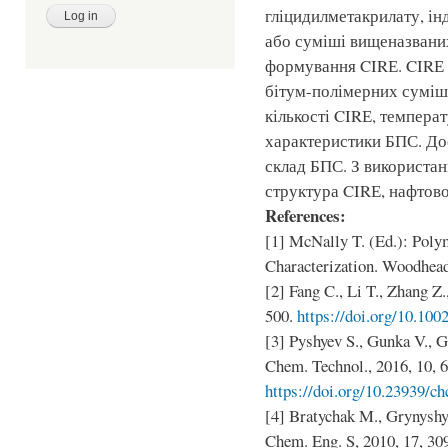
гліцидилметакрилату, інд
або суміші вищеназвани
формування CIRЕ. CIRЕ 
бітум-полімерних суміш
кількості CIRЕ, температ
характеристики БПС. До
склад БПС. З використан
структура CIRЕ, нафтово
References:
[1] McNally T. (Ed.): Poly
Characterization. Woodhead
[2] Fang C., Li T., Zhang Z
500.
https://doi.org/10.100
[3] Pyshyev S., Gunka V., 
Chem. Technol., 2016, 10, 6
https://doi.org/10.23939/ch
[4] Bratychak M., Grynyshyn
Chem. Eng. S, 2010, 17, 30