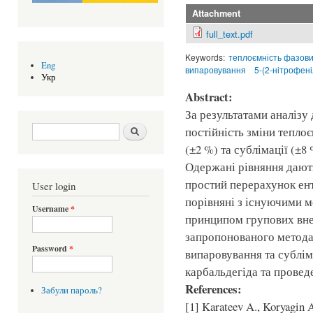
Attachment
full_text.pdf
Keywords:
теплоємність фазови
Eng
випаровування
5-(2-нітрофен
Укр
Abstract:
За результатами аналізу
Search form
Шукати
постійність зміни тепло
(±2 %) та сублімації (±8
Одержані рівняння дают
простий перерахунок ент
User login
порівняні з існуючими 
Username
*
принципом групових внес
запропонованого метода 
Password
*
випаровування та сублім
карбальдегіда та проведе
References:
Забули пароль?
[1] Karateev A., Koryagin A