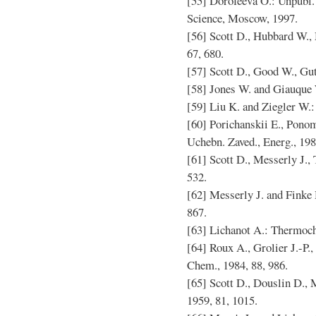
[55] Dorofeeva O.: Unpubl.
Science, Moscow, 1997.
[56] Scott D., Hubbard W., M
67, 680.
[57] Scott D., Good W., Guth
[58] Jones W. and Giauque 
[59] Liu K. and Ziegler W.:
[60] Porichanskii E., Ponom
Uchebn. Zaved., Energ., 198
[61] Scott D., Messerly J., 
532.
[62] Messerly J. and Finke
867.
[63] Lichanot A.: Thermoch
[64] Roux A., Grolier J.-P.,
Chem., 1984, 88, 986.
[65] Scott D., Douslin D., M
1959, 81, 1015.