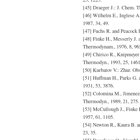
[45] Draeger J.: J. Chem. T
[46] Wilhelm E., Inglese A.,
1987, 34, 49.
[47] Fuchs R. and Peacock L
[48] Finke H., Messerly J. 
Thermodynam., 1976, 8, 96
[49] Chirico R., Knipmeyer 
Thermodyn., 1993, 25, 1461
[50] Kurbatov V.: Zhur. Ob
[51] Huffman H., Parks G.
1931, 53, 3876.
[52] Colomina M., Jimenez P
Thermodyn., 1989, 21, 275.
[53] McCullough J., Finke H
1957, 61, 1105.
[54] Newton R., Kaura B. a
23, 35.