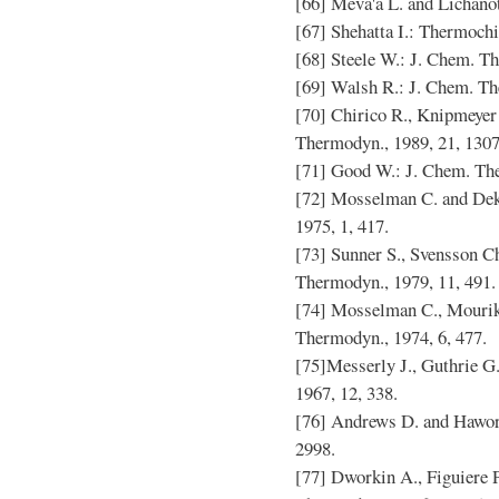
[66] Meva'a L. and Lichano
[67] Shehatta I.: Thermochi
[68] Steele W.: J. Chem. Th
[69] Walsh R.: J. Chem. Th
[70] Chirico R., Knipmeyer 
Thermodyn., 1989, 21, 1307
[71] Good W.: J. Chem. The
[72] Mosselman C. and Dekk
1975, 1, 417.
[73] Sunner S., Svensson C
Thermodyn., 1979, 11, 491.
[74] Mosselman C., Mourik
Thermodyn., 1974, 6, 477.
[75]Messerly J., Guthrie G.,
1967, 12, 338.
[76] Andrews D. and Hawort
2998.
[77] Dworkin A., Figuiere P