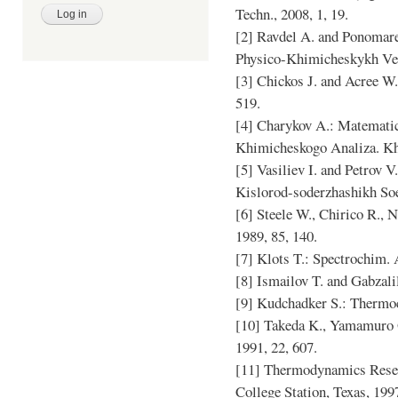
Techn., 2008, 1, 19.
[2] Ravdel A. and Ponomare
Physico-Khimicheskykh Vel
[3] Chickos J. and Acree W.
519.
[4] Charykov A.: Matemati
Khimicheskogo Analiza. Kh
[5] Vasiliev I. and Petrov 
Kislorod-soderzhashikh Soe
[6] Steele W., Chirico R., 
1989, 85, 140.
[7] Klots T.: Spectrochim. 
[8] Ismailov T. and Gabzali
[9] Kudchadker S.: Thermoc
[10] Takeda K., Yamamuro O
1991, 22, 607.
[11] Thermodynamics Resea
College Station, Texas, 199