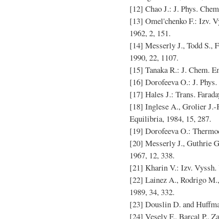
[12] Chao J.: J. Phys. Chem
[13] Omel'chenko F.: Izv. V
1962, 2, 151.
[14] Messerly J., Todd S., 
1990, 22, 1107.
[15] Tanaka R.: J. Chem. En
[16] Dorofeeva O.: J. Phys.
[17] Hales J.: Trans. Farada
[18] Inglese A., Grolier J.
Equilibria, 1984, 15, 287.
[19] Dorofeeva O.: Thermoc
[20] Messerly J., Guthrie G.
1967, 12, 338.
[21] Kharin V.: Izv. Vyssh.
[22] Lainez A., Rodrigo M.,
1989, 34, 332.
[23] Douslin D. and Huffma
[24] Vesely F., Barcal P., Z