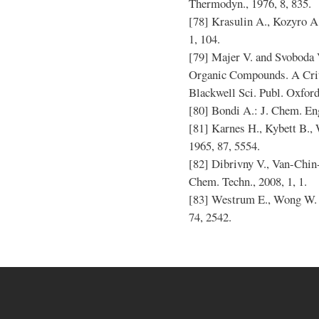
Thermodyn., 1976, 8, 835.
[78] Krasulin A., Kozyro A
1, 104.
[79] Majer V. and Svoboda V
Organic Compounds. A Crit
Blackwell Sci. Publ. Oxfor
[80] Bondi A.: J. Chem. Eng
[81] Karnes H., Kybett B., 
1965, 87, 5554.
[82] Dibrivny V., Van-Chi
Chem. Techn., 2008, 1, 1.
[83] Westrum E., Wong W. 
74, 2542.