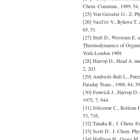
Chem. Commun., 1989, 54, 
[25] Von Geiseler G.: Z. Ph
[26] Vasil'ev V., Bykova T.
65, 51.
[27] Stull D., Westrum E. 
Thermodynamics of Organi
York-London 1969.
[28] Harrop D., Head A. an
2, 203.
[29] Andreoli-Ball L., Patte
Faraday Trans., 1988, 84, 3
[30] Fenwick J., Harrop D
1975, 7, 944.
[31] Jolicoeur C., Boileau J
53, 716.
[32] Tanaka R.: J. Chem. En
[33] Scott D.: J. Chem. Phys
[34] Huffman H., Gross M., 