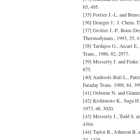
65, 495.
[35] Fortier J.-L. and Bens
[36] Draeger J.: J. Chem. T
[37] Grolier J.-P., Roux-De
Thermodynam., 1993, 25, 4
[38] Tardajos G., Aicart E.,
Trans., 1986, 82, 2977.
[39] Messerly J. and Finke
675.
[40] Andreoli-Ball L., Patte
Faraday Trans. 1988, 84, 39
[41] Osborne N. and Ginnin
[42] Kishimoto K., Suga H.
1973, 46, 3020.
[43] Messerly J., Todd S. a
4304.
[44] Taylor R., Johnson B. a
23, 1225.