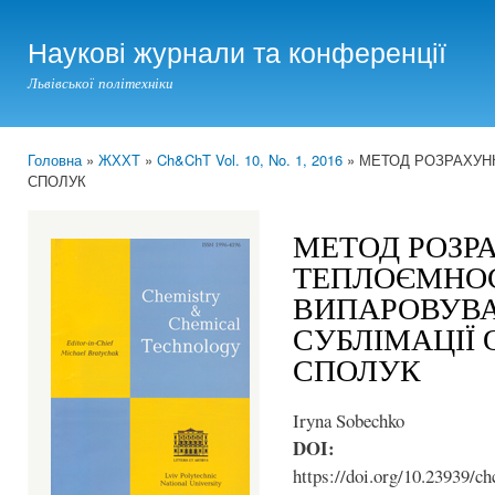
Ski
mai
Наукові журнали та конференції
con
Львівської політехніки
Головна
»
ЖХХТ
»
Ch&ChT Vol. 10, No. 1, 2016
» МЕТОД РОЗРАХУНК
You are here
СПОЛУК
МЕТОД РОЗР
ТЕПЛОЄМНОС
ВИПАРОВУВА
СУБЛІМАЦІЇ 
СПОЛУК
Iryna Sobechko
DOI:
https://doi.org/10.23939/ch