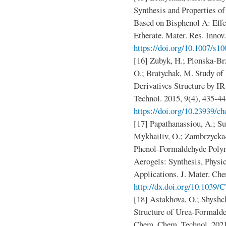
Synthesis and Properties o
Based on Bisphenol A: Effec
Etherate. Mater. Res. Innov.
https://doi.org/10.1007/s1
[16] Zubyk, H.; Plonska-Br
O.; Bratychak, M. Study o
Derivatives Structure by 
Technol. 2015, 9(4), 435-44
https://doi.org/10.23939/ch
[17] Papathanassiou, A.; Su
Mykhailiv, O.; Zambrzycka
Phenol-Formaldehyde Polym
Aerogels: Synthesis, Physic
Applications. J. Mater. Che
http://dx.doi.org/10.1039
[18] Astakhova, O.; Shyshc
Structure of Urea-Formald
Chem. Chem. Technol. 2021