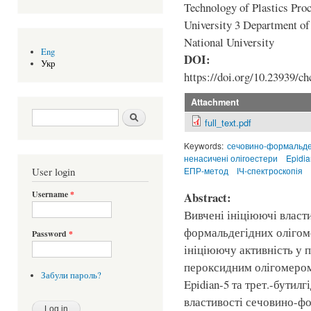
Technology of Plastics Pro
University 3 Department of
National University
Eng
DOI:
Укр
https://doi.org/10.23939/ch
Attachment
Search form
Шукати
full_text.pdf
Keywords:
сечовино-формальдег
ненасичені олігоестери
Epidia
ЕПР-метод
ІЧ-спектроскопія
User login
Username
*
Abstract:
Вивчені ініціюючі власт
формальдегідних олігом
Password
*
ініціюючу активність у 
пероксидним олігомером
Забули пароль?
Epidian-5 та трет.-бути
властивості сечовино-фо