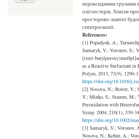
пероксидними групами в
олігоестерів. Хімізм пр
просторово-зшитої будо
спектроскопії.
References:
[1] Popadyuk, A.; Tarnavchy
Samaryk, V.; Voronov, S.; 
[(tert-butylperoxy)methyl]
as a Reactive Surfactant in
Polym. 2013, 73(9), 1290-1
https://doi.org/10.1016/j.r
[2] Nosova, N.; Roiter, Y.;
Y.; Minko, S.; Stamm, M.; 
Peroxidation with Heterofu
Symp. 2004, 210(1), 339-34
https://doi.org/10.1002/ma
[3] Samaryk, V.; Voronov, A
Nosova, N.; Kohut, A.; Voro