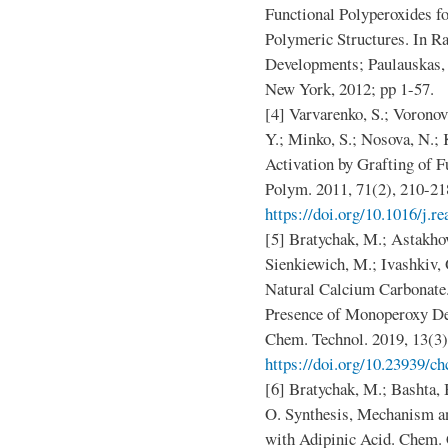
Functional Polyperoxides f
Polymeric Structures. In R
Developments; Paulauskas, I
New York, 2012; pp 1-57.
[4] Varvarenko, S.; Voronov,
Y.; Minko, S.; Nosova, N.; 
Activation by Grafting of F
Polym. 2011, 71(2), 210-21
https://doi.org/10.1016/j.r
[5] Bratychak, M.; Astakhov
Sienkiewich, M.; Ivashkiv,
Natural Calcium Carbonate.
Presence of Monoperoxy De
Chem. Technol. 2019, 13(3)
https://doi.org/10.23939/ch
[6] Bratychak, M.; Bashta, 
O. Synthesis, Mechanism a
with Adipinic Acid. Chem. 