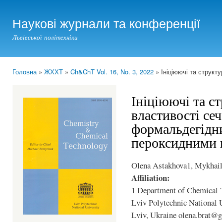
Ski
mai
Наукові журнали та конференції
con
Львівської політехніки
Головна
»
ЖХХТ
»
Ch&ChT Vol. 16, No. 3, 2022
» Ініціюючі та структ
You are here
Ініціюючі та с
властивості се
формальдегідни
пероксидними 
Olena Astakhova1, Mykhail
Affiliation:
1 Department of Chemical T
Lviv Polytechnic National U
Lviv, Ukraine olena.brat@