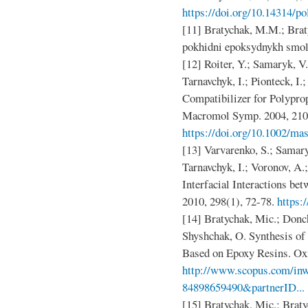
https://doi.org/10.14314/p
[11] Bratychak, M.M.; Bra
pokhidni epoksydnykh smol;
[12] Roiter, Y.; Samaryk, V
Tarnavchyk, I.; Pionteck, I.
Compatibilizer for Polypro
Macromol Symp. 2004, 210(
https://doi.org/10.1002/ma
[13] Varvarenko, S.; Samary
Tarnavchyk, I.; Voronov, A.
Interfacial Interactions b
2010, 298(1), 72-78.
https:
[14] Bratychak, Mic.; Donc
Shyshchak, O. Synthesis o
Based on Epoxy Resins. Ox
http://www.scopus.com/inw
84898659490&partnerID...
[15] Bratychak, Mic.; Brat