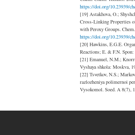
https://doi.org/10.23939/ch
[19] Astakhova, O.; Shyshc
Cross-Linking Properties 
with Peroxy Groups. Chem. 
https://doi.org/10.23939/ch
[20] Hawkins, E.G.E. Organ
Reactions; E. & F.N. Spon:
[21] Emanuel, N.M.; Knorre
Vyshaya shkola: Moskva, 1
[22] Tsvetkov, N.S.; Marko
razlozheniya polimernoi pere
Vysokomol. Soed. A 8(7), 