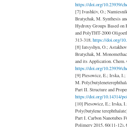
https://doi.org/10.23939/ch
[7] Ivashkiv, O.; Namiesnik
Bratychak, M. Synthesis an
Hydroxy Groups Based on P
and PolyTHT-2000 Oligoeth
313-318.
https://doi.org/1
[8] Iatsyshyn, O.; Astakhov
Bratychak, M. Monomethacr
and its Application. Chem. 
https://doi.org/10.23939/ch
[9] Piesowicz, E.; Irska, I.
M. Poly(butyleneterephtha
Part II. Structure and Prope
https://doi.org/10.14314/p
[10] Piesowicz, E.; Irska, I
Poly(butylene terephthala
Part I. Carbon Nanotubes Fu
Polimery 2015, 60(11-12), 