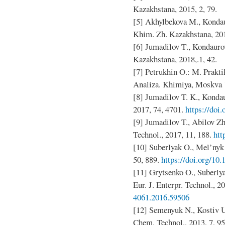
Kazakhstana, 2015, 2, 79.
[5] Akhylbekova M., Konda
Khim. Zh. Kazakhstana, 201
[6] Jumadilov Т., Kondauro
Kazakhstana, 2018,.1, 42.
[7] Petrukhin O.: M. Pra
Analiza. Khimiya, Moskva 
[8] Jumadilov T. K., Kondau
2017, 74, 4701.
https://doi
[9] Jumadilov T., Abilov Zh
Technol., 2017, 11, 188.
htt
[10] Suberlyak O., Mel’nyk 
50, 889.
https://doi.org/10
[11] Grytsenko O., Suberly
Eur. J. Enterpr. Technol., 2
4061.2016.59506
[12] Semenyuk N., Kostiv U
Chem. Technol., 2013, 7, 95