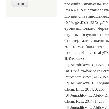
розчинів. Визначено, що 
PMAA і P4VP становлять 
що при співвідношеннях 
(67 % gMPAA–33 % gP4VP)
ербію відповідно. Через
ступінь зв'язування пол
Спостерігались значні зм
конформаційних ступеня
інтергелевій системі g
References:
[1] Alimbekova B., Erzhet B
Int. Conf. “Advance in Pet
Petrochemistry” (APGIP-7).
[2] Alimbekova B., Korganb
Chem. Eng., 2014, 3, 265.
[3] Jumadilov T., Abilov Zh.
Chem. Res., 2014, 1, 253.
[4] Jumadilov T., Abilov Zh