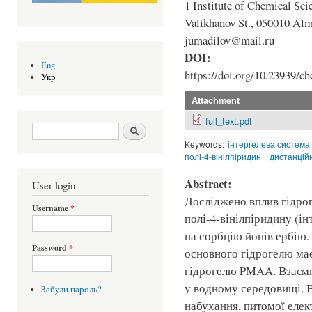
1 Institute of Chemical Sci
Valikhanov St., 050010 Alm
jumadilov@mail.ru
DOI:
Eng
https://doi.org/10.23939/ch
Укр
Attachment
full_text.pdf
Search form
Шукати
Keywords:
інтергелева система
полі-4-вінілпіридин
дистанцій
Abstract:
User login
Досліджено вплив гідро
Username
*
полі-4-вінілпіридину (
на сорбцію йонів ербію.
Password
*
основного гідрогелю має
гідрогелю PMAA. Взаємн
у водному середовищі. В
Забули пароль?
набухання, питомої елек