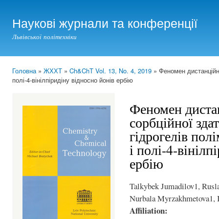
Ski
mai
Наукові журнали та конференції
con
Львівської політехніки
Головна
»
ЖХХТ
»
Ch&ChT Vol. 13, No. 4, 2019
» Феномен дистанційно
You are here
полі-4-вінілпіридіну відносно йонів ербію
Феномен дистан
сорбційної зда
гідрогелів пол
і полі-4-вінілп
ербію
Talkybek Jumadilov1, Rusl
Nurbala Myrzakhmetova1, I
Affiliation: