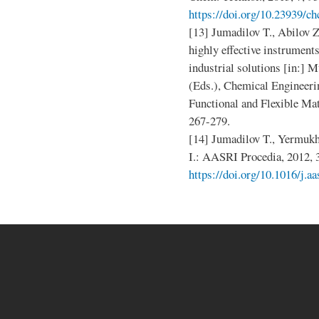
https://doi.org/10.23939/ch
[13] Jumadilov T., Abilov Z
highly effective instruments
industrial solutions [in:] 
(Eds.), Chemical Engineeri
Functional and Flexible Ma
267-279.
[14] Jumadilov T., Yermuk
I.: AASRI Procedia, 2012, 3
https://doi.org/10.1016/j.a