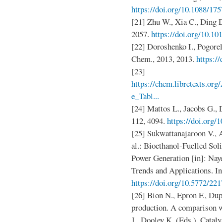
https://doi.org/10.1088/1
[21] Zhu W., Xia C., Ding D.
2057.
https://doi.org/10.10
[22] Doroshenko I., Pogorel
Chem., 2013, 2013.
https:/
[23]
https://chem.libretexts.or
e_Tabl...
[24] Mattos L., Jacobs G., 
112, 4094.
https://doi.org/
[25] Sukwattanajaroon V., 
al.: Bioethanol-Fuelled Sol
Power Generation [in]: Nay
Trends and Applications. I
https://doi.org/10.5772/22
[26] Bion N., Epron F., Du
production. A comparison w
J., Dooley K. (Eds.), Cataly