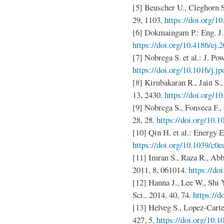
[5] Beuscher U., Cleghorn S
29, 1103.
https://doi.org/1
[6] Dokmaingam P.: Eng. J.,
https://doi.org/10.4186/ej.
[7] Nobrega S. et al.: J. Po
https://doi.org/10.1016/j.j
[8] Kirubakaran R., Jain S.
13, 2430.
https://doi.org/10
[9] Nobrega S., Fonseca F., 
28, 28.
https://doi.org/10.1
[10] Qin H. et al.: Energy E
https://doi.org/10.1039/c0
[11] Imran S., Raza R., Abba
2011, 8, 061014.
https://do
[12] Hanna J., Lee W., Shi
Sci., 2014, 40, 74.
https://d
[13] Helveg S., Lopez-Cartes
427, 5.
https://doi.org/10.