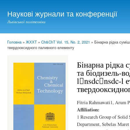
Ski
mai
Наукові журнали та конференції
con
Львівської політехніки
Головна
»
ЖХХТ
»
Ch&ChT Vol. 15, No. 2, 2021
» Бінарна рідка суміш
You are here
твердооксидного паливного елементу
Бінарна рідка 
та біодизель-во
lnsdcnsdc-l е
твердооксидно
Fitria Rahmawati1, Arum P
Affiliation:
1 Research Group of Solid 
Department, Sebelas Maret U