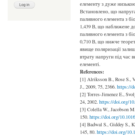
елементу з дуже низькою
Встановлено, що напруг
паливного елемента з б
1,439 В, що наближене д
паливного елемента з б
0,710 В, що нижче теоре
явище поляризації зали
втрату напруги під час 
елементі.
References:
[1] Alriksson B., Rose S., V
J., 2009, 75, 2366.
https://
[2] Torres-Jimenez E., Svol
24, 2002.
https://doi.org/1
[3] Colella W., Jacobson M.
150.
https://doi.org/10.101
[4] Badwal S., Giddey S., Ku
145, 80.
https://doi.org/10