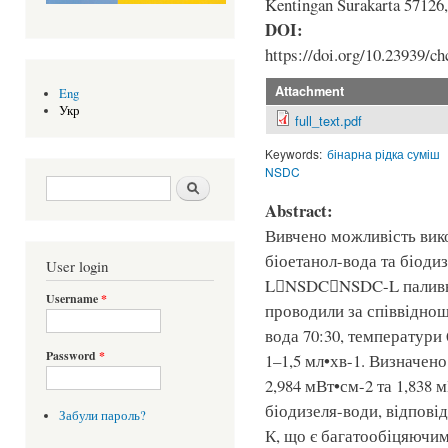
Kentingan Surakarta 57126,
DOI:
https://doi.org/10.23939/ch
Attachment
Eng
Укр
full_text.pdf
Keywords:
бінарна рідка суміш
NSDC
Search form
Шукати
Abstract:
Вивчено можливість вико
біоетанол-вода та біоди
User login
LNSDCNSDC-L паливно
Username
*
проводили за співвіднош
вода 70:30, температури 
Password
*
1–1,5 мл•хв-1. Визначен
2,984 мВт•см-2 та 1,838 
біодизеля-води, відповід
Забули пароль?
К, що є багатообіцяючим