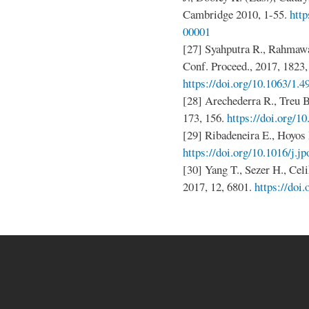
Cambridge 2010, 1-55.
htt
00001
[27] Syahputra R., Rahmawa
Conf. Proceed., 2017, 1823,
https://doi.org/10.1063/1.
[28] Arechederra R., Treu B
173, 156.
https://doi.org/1
[29] Ribadeneira E., Hoyos 
https://doi.org/10.1016/j.j
[30] Yang T., Sezer H., Celik
2017, 12, 6801.
https://doi