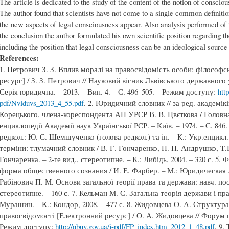
The article is dedicated to the study of the content of the notion of consciou
The author found that scientists have not come to a single common definitio
the new aspects of legal consciousness appear. Also analysis performed of 
the conclusion the author formulated his own scientific position regarding t
including the position that legal consciousness can be an ideological source
References:
1. Петрович З. З. Вплив моралі на правосвідомість особи: філософ
ресурс] / З. З. Петрович // Науковий вісник Львівського державного
Серія юридична. – 2013. – Вип. 4. – С. 496–505. – Режим доступу:
http
pdf/Nvlduvs_2013_4_55.pdf
. 2. Юридичний словник // за ред. академік
Корецького, члена-кореспондента АН УРСР В. В. Цвєткова / Головна
енциклопедії Академії наук Української РСР. – Київ. – 1974. – С. 846.
редкол.: Ю. С. Шемшученко (голова редкол.) та ін. – К.: Укр.енцикл.. 
терміни: тлумачний словник / В. Г. Гончаренко, П. П. Андрушко, Т.П. 
Гончаренка. – 2-ге вид., стереотипне. – К.: Либідь, 2004. – 320 с. 5
форма общественного сознания / И. Е. Фарбер. – М.: Юридическая ли
Рабінович П. М. Основи загальної теорії права та держави: навч. посіб
стереотипне. – 160 с. 7. Кельман М. С. Загальна теорія держави і пра
Мурашин. – К.: Кондор, 2008. – 477 с. 8. Жидовцева О. А. Структура
правосвідомості [Електронний ресурс] / О. А. Жидовцева // Форум пра
Режим доступу:
http://nbuv.gov.ua/j-pdf/FP_index.htm_2012_1_48.pdf
. 9.