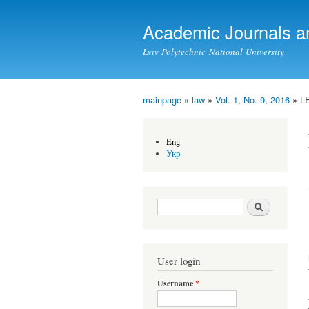
Academic Journals a
Lviv Polytechnic National University
mainpage
»
law
»
Vol. 1, No. 9, 2016
» L
You are here
Eng
Укр
Search form
Search
User login
Username
*