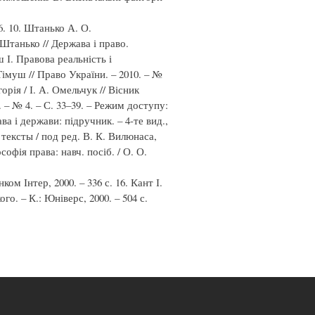
6. 10. Штанько А. О.
 Штанько // Держава і право.
ш І. Правова реальність і
Тімуш // Право України. – 2010. – №
орія / І. А. Омельчук // Вісник
 – № 4. – С. 33–39. – Режим доступу:
ава і держави: підручник. – 4-те вид.,
: тексты / под ред. В. К. Вилюнаса,
софія права: навч. посіб. / О. О.
нком Інтер, 2000. – 336 с. 16. Кант І.
го. – К.: Юніверс, 2000. – 504 с.