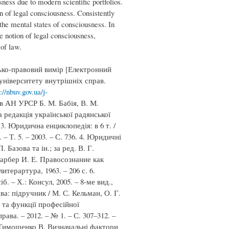
sness due to modern scientific portfolios.
n of legal consciousness. Consistently
the mental states of consciousness. In
he notion of legal consciousness,
 of law.
сько-правовий вимір [Електронний
 університету внутрішніх справ.
://nbuv.gov.ua/j-
ів АН УРСР Б. М. Бабія, В. М.
 редакція української радянської
 3. Юридична енциклопедія: в 6 т. /
– Т. 5. – 2003. – С. 736. 4. Юридичні
Базова та ін.; за ред. В. Г.
. Фарбер И. Е. Правосознание как
терартура, 1963. – 206 с. 6.
. – Х.: Консул, 2005. – 8-ме вид.,
ва: підручник / М. С. Кельман, О. Г.
 та функції професійної
ва. – 2012. – № 1. – С. 307–312. –
 Тимошенко В. Визначальні фактори