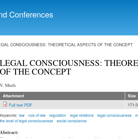
Skip to
main
nd Conferences
content
EGAL CONSCIOUSNESS: THEORETICAL ASPECTS OF THE CONCEPT
LEGAL CONSCIOUSNESS: THEORE
OF THE CONCEPT
V. Muzh
Attachment
Size
171.
Full text PDF
Keywords:
law
rule of law
regulation
legal relations
legal consciousness
m
the level of legal consciousness
social conscience
Abstract: