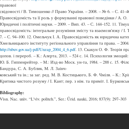
правової
свідомості / В. Тимошенко // Право України. – 2008. – № 6. – С. 41–4
Правосвідомість та її роль у формуванні правової поведінки / А. О.
Юридичні і політичні науки. – 2009. – Вип. 43. – С. 144–152. 11. Тіму
правосвідомість: інтегральне розуміння змісту та взаємозв'язку / І. 
7. – С. 94–100. 12. Омельчук І. А. Правосвідомість як юридична катег
Хмельницького інституту регіонального управління та права. – 2004.
http://nbuv.gov.ua/j-pdf/Unzap_2004_4_6.pdf
. 13. Скакун О. Ф. Теорія пр
допов. і перероб. – К.: Алерта, 2013. – 524 с. 14. Психология эмоций
Ю. Б. Гиппенрейтер. – М.: Изд-во Моск. ун-та, 1984. – 288 с. 15. Філо
Бандура, С. А. Бублик, М. Л. Заінч-
ковський та ін.; за заг. ред. М. В. Костицького, Б. Ф. Чміля. – К.: Хрі
Критика чистого розуму / І. Кант; пер. з нім. та приміт. І. Бурковсько
Bibliography:
Vìsn. Nac. unìv. “Lʹvìv. polìteh.”, Ser.: Ûrid. nauki, 2016; 837(9): 297–303