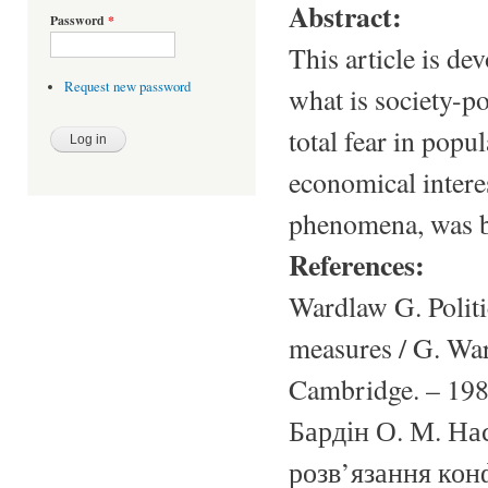
Abstract:
Password
*
This article is de
Request new password
what is society-p
total fear in popu
economical interes
phenomena, was be
References:
Wardlaw G. Politic
measures / G. War
Cambridge. – 1986
Бардін О. М. На
розв’язання конф