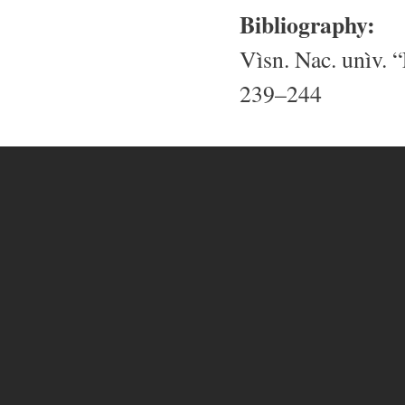
Bibliography:
Vìsn. Nac. unìv. “
239–244