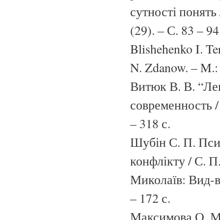
сутності понять 
(29). – С. 83 – 94
Blishehenko I. Te
N. Zdanow. – M.: 
Витюк В. В. “Ле
современность / 
– 318 с.
Шубін С. П. Пси
конфлікту / С. П
Миколаїв: Вид-во
– 172 с.
Максимова О. М.