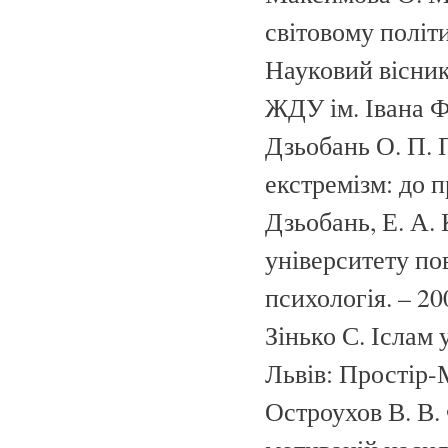
світовому політ
Науковий вісник
ЖДУ ім. Івана Фр
Дзьобань О. П. 
екстремізм: до 
Дзьобань, Е. А.
університету по
психологія. – 200
Зінько С. Іслам у
Львів: Простір-М
Остроухов В. В.