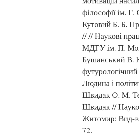
мотивацій насиль
філософії ім. Г.
Кутовий Б. Б. П
// // Наукові пр
МДГУ ім. П. Моги
Бушанський В. Кр
футурологічний 
Людина і політика
Швидак О. М. Те
Швидак // Науко
Житомир: Вид-во
72.