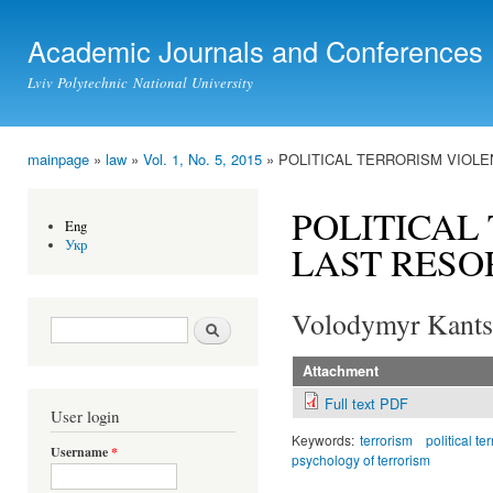
Ski
mai
Academic Journals and Conferences
con
Lviv Polytechnic National University
mainpage
»
law
»
Vol. 1, No. 5, 2015
» POLITICAL TERRORISM VIOLE
You are here
POLITICAL
Eng
Укр
LAST RESO
Volodymyr Kants
Search form
Search
Attachment
Full text PDF
User login
Keywords:
terrorism
political te
Username
*
psychology of terrorism